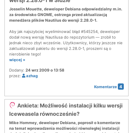
wersji 2.28.0-1 w Sidzie
Josselin Mouette, deweloper Debiana odpowiedzialny m.in.
za środowisko GNOME, ostrzega przed aktualizacją
menedżera plików Nautilus do wersji 2.28.0-1.
Aby jak najszybciej wyeliminować błąd #545254, deweloper
dodał nową wersję Nautilusa do repozytorium — zrobił to
jednak nieco zbyt wcześnie. Użytkownicy, którzy jeszcze nie
zaktualizowali pakietu do wersji 2.28.0-1, proszeni są o
nierobienie tego!
więcej »
Dodany:
24 wrz 2009 o 13:58
przez:
azhag
4
Komentarze
Ankieta: Możliwość instalacji kilku wersji
Iceweasela równocześnie?
Mike Hommey, deweloper Debiana, poprosił o komentarze
na temat wprowadzenia możliwości równoległej instalacji