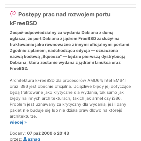
Postępy prac nad rozwojem portu
kFreeBSD
Zespół odpowiedzialny za wydania Debiana z dumą
ogłasza, że port Debiana z jądrem FreeBSD zasłużył na
traktowanie jako równoważne z innymi oficjalnymi portami.
Zgodnie z planem, nadchodząca edycja — oznaczona
nazwą kodową „Squeeze” — będzie pierwszą dystrybucją
Debiana, która zostanie wydana z jądrami Linuksa oraz
FreeBSD.
Architektura kFreeBSD dla procesorów AMD64/Intel EM64T
oraz i386 jest obecnie oficjalna. Uciążliwe błędy jej dotyczące
będą traktowane jako krytyczne dla wydania, tak samo jak
błędy na innych architekturach, takich jak armel czy i386.
Problem jest uznawany za krytyczny dla wydania, jeśli dany
pakiet nie buduje się lub nie działa prawidłowo na którejś
architekturze.
więcej »
Dodany:
07 paź 2009 o 20:43
przez:
azhag