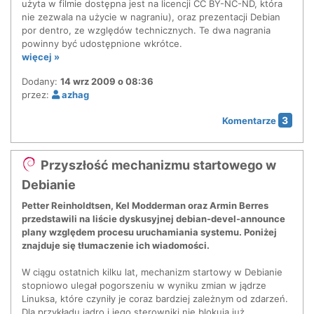
użyta w filmie dostępna jest na licencji CC BY-NC-ND, która
nie zezwala na użycie w nagraniu), oraz prezentacji Debian
por dentro, ze względów technicznych. Te dwa nagrania
powinny być udostępnione wkrótce.
więcej »
Dodany:
14 wrz 2009 o 08:36
przez:
azhag
3
Komentarze
Przyszłość mechanizmu startowego w
Debianie
Petter Reinholdtsen, Kel Modderman oraz Armin Berres
przedstawili na liście dyskusyjnej debian-devel-announce
plany względem procesu uruchamiania systemu. Poniżej
znajduje się tłumaczenie ich wiadomości.
W ciągu ostatnich kilku lat, mechanizm startowy w Debianie
stopniowo ulegał pogorszeniu w wyniku zmian w jądrze
Linuksa, które czyniły je coraz bardziej zależnym od zdarzeń.
Dla przykładu jądro i jego sterowniki nie blokują już