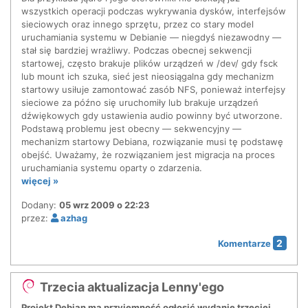
wszystkich operacji podczas wykrywania dysków, interfejsów
sieciowych oraz innego sprzętu, przez co stary model
uruchamiania systemu w Debianie — niegdyś niezawodny —
stał się bardziej wrażliwy. Podczas obecnej sekwencji
startowej, często brakuje plików urządzeń w /dev/ gdy fsck
lub mount ich szuka, sieć jest nieosiągalna gdy mechanizm
startowy usiłuje zamontować zasób NFS, ponieważ interfejsy
sieciowe za późno się uruchomiły lub brakuje urządzeń
dźwiękowych gdy ustawienia audio powinny być utworzone.
Podstawą problemu jest obecny — sekwencyjny —
mechanizm startowy Debiana, rozwiązanie musi tę podstawę
obejść. Uważamy, że rozwiązaniem jest migracja na proces
uruchamiania systemu oparty o zdarzenia.
więcej »
Dodany:
05 wrz 2009 o 22:23
przez:
azhag
2
Komentarze
Trzecia aktualizacja Lenny'ego
Projekt Debian ma przyjemność ogłosić wydanie trzeciej