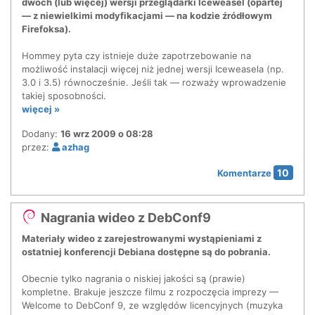
dwóch (lub więcej) wersji przeglądarki Iceweasel (opartej
— z niewielkimi modyfikacjami — na kodzie źródłowym
Firefoksa).
Hommey pyta czy istnieje duże zapotrzebowanie na
możliwość instalacji więcej niż jednej wersji Iceweasela (np.
3.0 i 3.5) równocześnie. Jeśli tak — rozważy wprowadzenie
takiej sposobności.
więcej »
Dodany:
16 wrz 2009 o 08:28
przez:
azhag
10
Komentarze
Nagrania wideo z DebConf9
Materiały wideo z zarejestrowanymi wystąpieniami z
ostatniej konferencji Debiana dostępne są do pobrania.
Obecnie tylko nagrania o niskiej jakości są (prawie)
kompletne. Brakuje jeszcze filmu z rozpoczęcia imprezy —
Welcome to DebConf 9, ze względów licencyjnych (muzyka