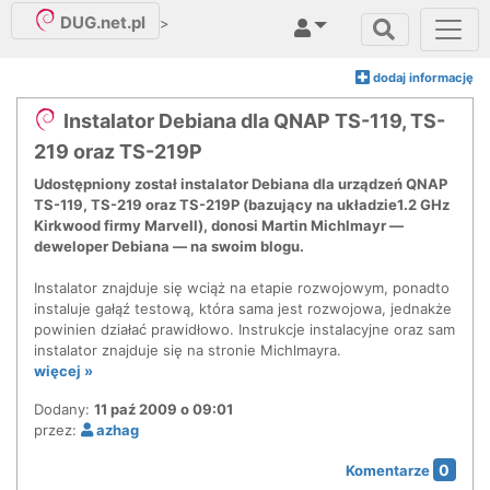
DUG.net.pl
>
dodaj informację
Instalator Debiana dla QNAP TS-119, TS-
219 oraz TS-219P
Udostępniony został instalator Debiana dla urządzeń QNAP
TS-119, TS-219 oraz TS-219P (bazujący na układzie1.2 GHz
Kirkwood firmy Marvell), donosi Martin Michlmayr —
deweloper Debiana — na swoim blogu.
Instalator znajduje się wciąż na etapie rozwojowym, ponadto
instaluje gałąź testową, która sama jest rozwojowa, jednakże
powinien działać prawidłowo. Instrukcje instalacyjne oraz sam
instalator znajduje się na stronie Michlmayra.
więcej »
Dodany:
11 paź 2009 o 09:01
przez:
azhag
0
Komentarze