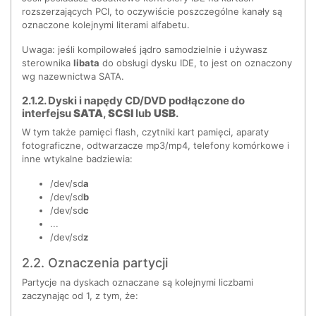
rozszerzających PCI, to oczywiście poszczególne kanały są
oznaczone kolejnymi literami alfabetu.
Uwaga: jeśli kompilowałeś jądro samodzielnie i używasz
sterownika
libata
do obsługi dysku IDE, to jest on oznaczony
wg nazewnictwa SATA.
2.1.2. Dyski i napędy CD/DVD podłączone do
interfejsu
SATA
,
SCSI
lub
USB
.
W tym także pamięci flash, czytniki kart pamięci, aparaty
fotograficzne, odtwarzacze mp3/mp4, telefony komórkowe i
inne wtykalne badziewia:
/dev/sd
a
/dev/sd
b
/dev/sd
c
...
/dev/sd
z
2.2. Oznaczenia partycji
Partycje na dyskach oznaczane są kolejnymi liczbami
zaczynając od 1, z tym, że: