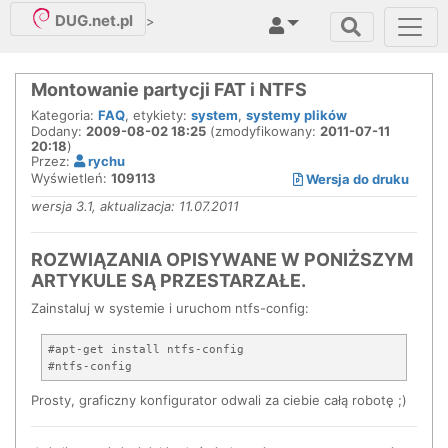
DUG.net.pl
>
Montowanie partycji FAT i NTFS
Kategoria:
FAQ
, etykiety:
system
,
systemy plików
Dodany:
2009-08-02 18:25
(zmodyfikowany:
2011-07-11
20:18
)
Przez:
rychu
Wyświetleń:
109113
Wersja do druku
wersja 3.1, aktualizacja: 11.07.2011
ROZWIĄZANIA OPISYWANE W PONIŻSZYM
ARTYKULE SĄ PRZESTARZAŁE.
Zainstaluj w systemie i uruchom ntfs-config:
#apt-get install ntfs-config

Prosty, graficzny konfigurator odwali za ciebie całą robotę ;)