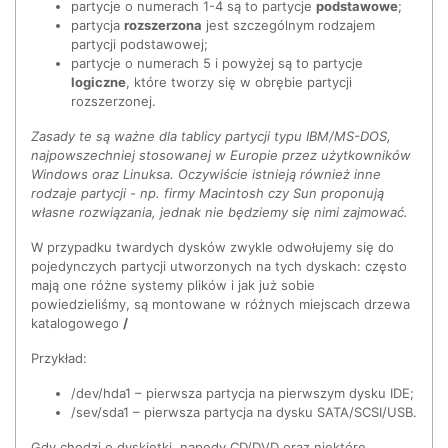
partycje o numerach 1-4 są to partycje
podstawowe
;
partycja
rozszerzona
jest szczególnym rodzajem
partycji podstawowej;
partycje o numerach 5 i powyżej są to partycje
logiczne
, które tworzy się w obrębie partycji
rozszerzonej.
Zasady te są ważne dla tablicy partycji typu IBM/MS-DOS,
najpowszechniej stosowanej w Europie przez użytkowników
Windows oraz Linuksa. Oczywiście istnieją również inne
rodzaje partycji - np. firmy Macintosh czy Sun proponują
własne rozwiązania, jednak nie będziemy się nimi zajmować.
W przypadku twardych dysków zwykle odwołujemy się do
pojedynczych partycji utworzonych na tych dyskach: często
mają one różne systemy plików i jak już sobie
powiedzieliśmy, są montowane w różnych miejscach drzewa
katalogowego
/
Przykład:
/dev/hda1 – pierwsza partycja na pierwszym dysku IDE;
/sev/sda1 – pierwsza partycja na dysku SATA/SCSI/USB.
Gdy chodzi o dyskietki, napędy CD/DVD oraz niektóre