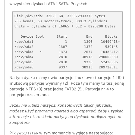
wszystkich dyskach ATA i SATA. Przykład:
Disk /dev/sda: 320.0 GB, 320072933376 bytes

255 heads, 63 sectors/track, 38913 cylinders

Units = cylinders of 16065 * 512 = 8225280 bytes

   Device Boot      Start         End      Blocks   Id  Sy
/dev/sda1               1        1306    10490413+  83  Li
/dev/sda2            1307        1372      530145   82  L
/dev/sda3   *        1373        2677    10482412+   7  HP
/dev/sda4            2810       38913   290005380    5  Ex
/dev/sda5            2810        9336    52428096    b  W9
Na tym dysku mamy dwie partycje linuksowe (partycje 1 i 6) i
linuksową partycję wymiany (2). Poza tym mamy tu też jedną
partycję NTFS (3) oraz jedną FAT32 (5). Partycja nr 4 to
partycja rozszerzona.
Jeżeli nie lubisz narzędzi konsolowych takich jak fdisk,
możesz użyć programu gparted albo qtparted, żeby uzyskać
informacje nt. rozkładu partycji na dyskach podłączonych do
komputera.
Plik
w tym momencie wygląda następująco:
/etc/fstab