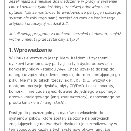
Jeżeli masz już niejakie doświadczenie w pracy w systemie
Linux i szukasz tylko krótkiej i treściwej odpowiedzi na
pytanie: "jak zamontować te windowsowe partycje i dlaczego
system nie robi tego sam", przejdź od razu na koniec tego
artykułu i przeczytaj rozdział 3.2.
Jeżeli swoją przygodę z Linuksem zacząłeś niedawno, znajdź
wolne 5 minut i przeczytaj cały artykuł.
1. Wprowadzenie
W Linuksie wszystko jest plikiem. Każdemu fizycznemu
dyskowi twardemu czy partycji na tym dysku odpowiada
konkretny plik w katalogu
. Chcąc uzyskać dostęp do
/dev
danego urządzenia, odwołujemy się do reprezentującego go
pliku. Nie ma tu takich rzeczy jak
,
,
,... wszystkie
C:
D:
E:
dostępne partycje dysków, płyty CD/DVD, flaszki, aparaty,
komórki i inne cuda są
montowane
do jednego wspólnego
drzewa katalogowego (ang.
root directory
), oznaczanego po
prostu łamakiem
(ang.
slash
).
/
Dostęp do poszczególnych dysków (a właściwie do
systemów plików, które zostały założone na partycjach,
znajdujących się na twardych dyskach) jest zrealizowany w
ten sposób, że każdy z tych systemów plików (ang.
file