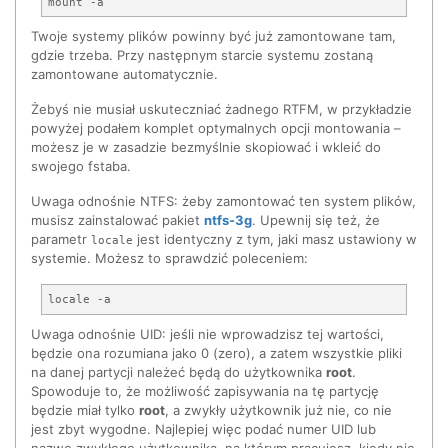
Twoje systemy plików powinny być już zamontowane tam,
gdzie trzeba. Przy następnym starcie systemu zostaną
zamontowane automatycznie.
Żebyś nie musiał uskuteczniać żadnego RTFM, w przykładzie
powyżej podałem komplet optymalnych opcji montowania –
możesz je w zasadzie bezmyślnie skopiować i wkleić do
swojego fstaba.
Uwaga odnośnie NTFS: żeby zamontować ten system plików,
musisz zainstalować pakiet
ntfs-3g
. Upewnij się też, że
parametr
jest identyczny z tym, jaki masz ustawiony w
locale
systemie. Możesz to sprawdzić poleceniem:
Uwaga odnośnie UID: jeśli nie wprowadzisz tej wartości,
będzie ona rozumiana jako 0 (zero), a zatem wszystkie pliki
na danej partycji należeć będą do użytkownika
root
.
Spowoduje to, że możliwość zapisywania na tę partycję
będzie miał tylko
root
, a zwykły użytkownik już nie, co nie
jest zbyt wygodne. Najlepiej więc podać numer UID lub
nazwę zwykłego użytkownika, na którym pracujesz, kiedy nie