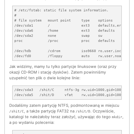
# /etc/fstab: static file system information.

#

# file system   mount point     type    options          
/dev/sda1       /               ext3    defaults,errors=r
/dev/sda6       /home           ext3    defaults         
/dev/sda2       none            swap    sw               
proc            /proc           proc    defaults         
/dev/hdb        /cdrom          iso9660 ro,user,iocharset
Jak widzimy, mamy tu tylko partycje linuksowe (oraz przy
okazji CD-ROM i stację dysków). Zatem powinniśmy
uzupełnić ten plik o dwie kolejne linie:
/dev/sda3   /shit/C     ntfs-3g rw,uid=1000,gid=100,fmask
Dodaliśmy zatem partycję NTFS, podmontowaną w miejscu
, a także partycję FAT32 na
. Oczywiście,
/shit/C
/shit/D
katalogi te należałoby teraz założyć, używając do tego
,
mkdir
a po wydaniu polecenia: