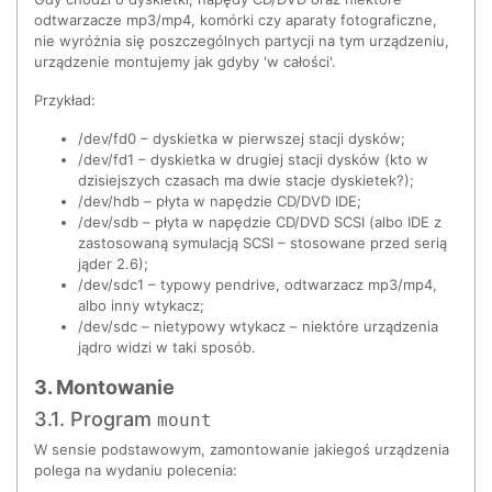
odtwarzacze mp3/mp4, komórki czy aparaty fotograficzne,
nie wyróżnia się poszczególnych partycji na tym urządzeniu,
urządzenie montujemy jak gdyby 'w całości'.
Przykład:
/dev/fd0 – dyskietka w pierwszej stacji dysków;
/dev/fd1 – dyskietka w drugiej stacji dysków (kto w
dzisiejszych czasach ma dwie stacje dyskietek?);
/dev/hdb – płyta w napędzie CD/DVD IDE;
/dev/sdb – płyta w napędzie CD/DVD SCSI (albo IDE z
zastosowaną symulacją SCSI – stosowane przed serią
jąder 2.6);
/dev/sdc1 – typowy pendrive, odtwarzacz mp3/mp4,
albo inny wtykacz;
/dev/sdc – nietypowy wtykacz – niektóre urządzenia
jądro widzi w taki sposób.
3. Montowanie
3.1. Program
mount
W sensie podstawowym, zamontowanie jakiegoś urządzenia
polega na wydaniu polecenia: