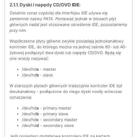
2.1.1. Dyski i napędy CD/DVD
IDE
:
Ostatnio coraz częściej dla interfejsu IDE używa się
zamiennie nazwy PATA. Ponieważ jednak w biosach płyt
głównych nadal jest stosowane określenie IDE, pozostaniemy
przy nim.
Współczesne płyty główne zwykle posiadają jednokanałowy
kontroler IDE, do którego można na jednej taśmie 80- lub 40-
żyłowej podłączyć dwa dyski lub napędy CD/DVD. Będą się
one wtedy nazywać:
/dev/hd
a
- master
/dev/hd
b
- slave
W starszych płytach głównych tradycyjnie kontroler IDE był
dwukanałowy - podłączone do niego dyski nosiły wówczas
oznaczenia:
/dev/hd
a
- primary master
/dev/hd
b
- primary slave
/dev/hd
c
- secondary master
/dev/hd
d
- secondary slave
Jeśli posiadasz dodatkowe kontrolery IDE na kartach