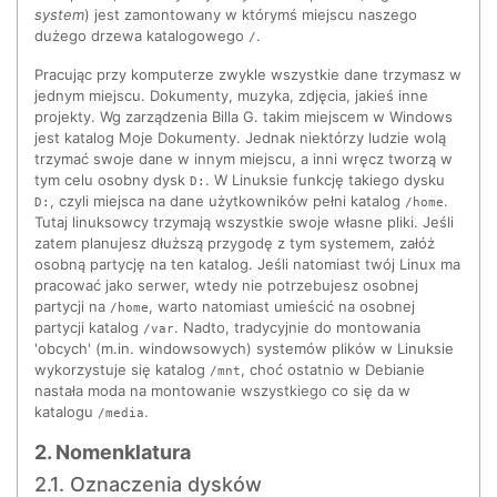
system
) jest zamontowany w którymś miejscu naszego
dużego drzewa katalogowego
.
/
Pracując przy komputerze zwykle wszystkie dane trzymasz w
jednym miejscu. Dokumenty, muzyka, zdjęcia, jakieś inne
projekty. Wg zarządzenia Billa G. takim miejscem w Windows
jest katalog Moje Dokumenty. Jednak niektórzy ludzie wolą
trzymać swoje dane w innym miejscu, a inni wręcz tworzą w
tym celu osobny dysk
. W Linuksie funkcję takiego dysku
D:
, czyli miejsca na dane użytkowników pełni katalog
.
D:
/home
Tutaj linuksowcy trzymają wszystkie swoje własne pliki. Jeśli
zatem planujesz dłuższą przygodę z tym systemem, załóż
osobną partycję na ten katalog. Jeśli natomiast twój Linux ma
pracować jako serwer, wtedy nie potrzebujesz osobnej
partycji na
, warto natomiast umieścić na osobnej
/home
partycji katalog
. Nadto, tradycyjnie do montowania
/var
'obcych' (m.in. windowsowych) systemów plików w Linuksie
wykorzystuje się katalog
, choć ostatnio w Debianie
/mnt
nastała moda na montowanie wszystkiego co się da w
katalogu
.
/media
2. Nomenklatura
2.1. Oznaczenia dysków