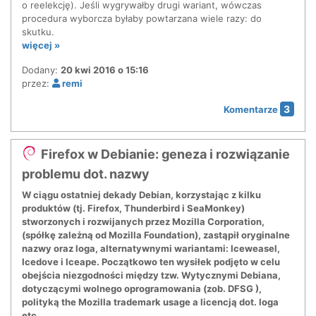
o reelekcję). Jeśli wygrywałby drugi wariant, wówczas
procedura wyborcza byłaby powtarzana wiele razy: do
skutku.
więcej »
Dodany:
20 kwi 2016 o 15:16
przez:
remi
3
Komentarze
Firefox w Debianie: geneza i rozwiązanie
problemu dot. nazwy
W ciągu ostatniej dekady Debian, korzystając z kilku
produktów (tj. Firefox, Thunderbird i SeaMonkey)
stworzonych i rozwijanych przez Mozilla Corporation,
(spółkę zależną od Mozilla Foundation), zastąpił oryginalne
nazwy oraz loga, alternatywnymi wariantami: Iceweasel,
Icedove i Iceape. Początkowo ten wysiłek podjęto w celu
obejścia niezgodności między tzw. Wytycznymi Debiana,
dotyczącymi wolnego oprogramowania (zob. DFSG ),
polityką the Mozilla trademark usage a licencją dot. loga
etc.