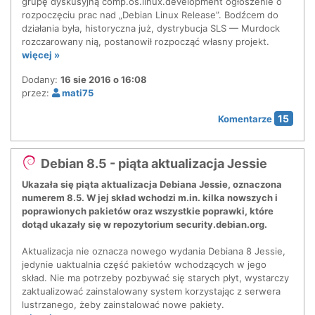
grupę dyskusyjną comp.os.linux.development ogłoszenie o
rozpoczęciu prac nad „Debian Linux Release”. Bodźcem do
działania była, historyczna już, dystrybucja SLS — Murdock
rozczarowany nią, postanowił rozpocząć własny projekt.
więcej »
Dodany:
16 sie 2016 o 16:08
przez:
mati75
15
Komentarze
Debian 8.5 - piąta aktualizacja Jessie
Ukazała się piąta aktualizacja Debiana Jessie, oznaczona
numerem 8.5. W jej skład wchodzi m.in. kilka nowszych i
poprawionych pakietów oraz wszystkie poprawki, które
dotąd ukazały się w repozytorium security.debian.org.
Aktualizacja nie oznacza nowego wydania Debiana 8 Jessie,
jedynie uaktualnia część pakietów wchodzących w jego
skład. Nie ma potrzeby pozbywać się starych płyt, wystarczy
zaktualizować zainstalowany system korzystając z serwera
lustrzanego, żeby zainstalować nowe pakiety.