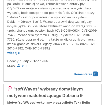
pakietów. Niemniej nowe, zaktualizowane obrazy płyt
CD/DVD zawierające zmiany wprowadzone w wyniku tego
wydania, będą dostępne do pobrania (zob. Oficjalne obrazy -
" stable " oraz odpowiednie dla wypróbowania systemu
Debian - Obrazy "live" ). Ważne poprawki dotyczą, między
innymi, jądra Linuksa, które zaktualizowano do wersji 3.16.39
(zob.: changelog), powłoki bash (CVE-2016-0634, CVE-2016-
7543), menadżera systemu i usług - systemd (CVE-2016-
7796, różne poprawki etc.), a także nvidia-graphics-drivers,
nvidia-graphics-drivers-legacy-304xx (CVE-2016-8826, CVE-
2016-7382, CVE-2016-7389.)
więcej »
Dodany:
15 sty 2017 o 12:55
przez:
remi
3
Komentarze
"softWaves" wybrany domyślnym
motywem nadchodzącego Debiana 9
Motyw 'softWaves' wykonany przez Juliette Taka Belin