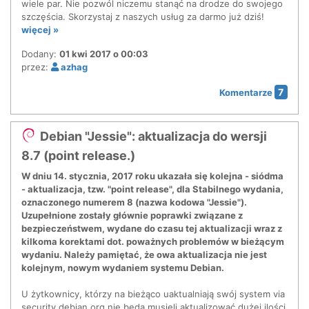
wiele par. Nie pozwól niczemu stanąć na drodze do swojego
szczęścia. Skorzystaj z naszych usług za darmo już dziś!
więcej »
Dodany:
01 kwi 2017 o 00:03
przez:
azhag
7
Komentarze
Debian "Jessie": aktualizacja do wersji
8.7 (point release.)
W dniu 14. stycznia, 2017 roku ukazała się kolejna - siódma
- aktualizacja, tzw. "point release", dla Stabilnego wydania,
oznaczonego numerem 8 (nazwa kodowa "Jessie").
Uzupełnione zostały głównie poprawki związane z
bezpieczeństwem, wydane do czasu tej aktualizacji wraz z
kilkoma korektami dot. poważnych problemów w bieżącym
wydaniu. Należy pamiętać, że owa aktualizacja nie jest
kolejnym, nowym wydaniem systemu Debian.
U żytkownicy, którzy na bieżąco uaktualniają swój system via
security.debian.org nie będą musieli aktualizować dużej ilości