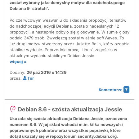
został wybrany jako domyślny motyw dla nadchodzącego
Debiana 9 "stretch".
Po czerwcowym wezwaniu do składania propozycji tematów
do nadchodzącej edycji Debiana, zostało nadesłanych 12
propozycji, a następnie odbyło się głosowanie. W sumie głosy
oddało 3479 osób. Zwycięzcą został właśnie softWaves. To
już drugi motyw stworzony przez Juliette Belin, który ozdabia
stabilne wydanie. Poprzednia praca, 'Lines', zagościła w
aktualnym wydaniu stabilnym Debian Jessie.
więcej »
Dodany:
26 paź 2016 o 14:39
przez:
Tor
7
Komentarze
Debian 8.6 - szósta aktualizacja Jessie
Ukazała się szósta aktualizacja Debiana Jessie, oznaczona
numerem 8.6. W jej skład wchodzi m.in. kilka nowszych i
poprawionych pakietów oraz wszystkie poprawki, które
dotąd ukazały się w repozytorium security.debian.org.