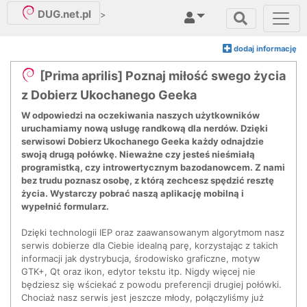
DUG.net.pl
>
dodaj informację
[Prima aprilis] Poznaj miłość swego życia
z Dobierz Ukochanego Geeka
W odpowiedzi na oczekiwania naszych użytkowników
uruchamiamy nową usługę randkową dla nerdów. Dzięki
serwisowi Dobierz Ukochanego Geeka każdy odnajdzie
swoją drugą połówkę. Nieważne czy jesteś nieśmiałą
programistką, czy introwertycznym bazodanowcem. Z nami
bez trudu poznasz osobę, z którą zechcesz spędzić resztę
życia. Wystarczy pobrać naszą aplikację mobilną i
wypełnić formularz.
Dzięki technologii IEP oraz zaawansowanym algorytmom nasz
serwis dobierze dla Ciebie idealną parę, korzystając z takich
informacji jak dystrybucja, środowisko graficzne, motyw
GTK+, Qt oraz ikon, edytor tekstu itp. Nigdy więcej nie
będziesz się wściekać z powodu preferencji drugiej połówki.
Chociaż nasz serwis jest jeszcze młody, połączyliśmy już