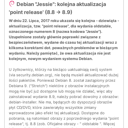
Debian "Jessie": kolejna aktualizacja
'point release' (8.8 → 8.9)
W dniu 22. Lipca, 2017 roku ukazała się kolejna - dziewiąta -
aktualizacja, tzw. "point release", dla wydania oldstable,
oznaczonego numerem 8 (nazwa kodowa "Jessie").
Uzupełnione zostały głównie poprawki związane z
bezpieczeństwem, wydane do czasu tej aktualizacji wraz z
kilkoma korektami dot. poważnych problemów w bieżącym
wydaniu. Należy pamiętać, że owa aktualizacja nie jest
kolejnym, nowym wydaniem systemu Debian.
U żytkownicy, którzy na bieżąco uaktualniają swój system
(via security.debian.org), nie będą musieli aktualizować dużej
ilości pakietów. Ponieważ Debian 8. został zastąpiony przez
Debiana 9. ("Stretch") niektóre z obrazów instalacyjnych
mogą nie być już dostępne lub mogą nie działać, więc aby
zainstalować wydanie 8.9, należy pobrać dowolny z obrazów:
debian-installer. Nie ma, będących do dyspozycji obrazów
płyt CD/DVD, które zawierałyby wszystkie zmiany
wprowadzone jako efekt tej aktualizacji. Dostępne do
pobrania, są natomiast obrazy z poprzedniego wydania "point
release", tj. 8.8 (zob. Oficjalne obrazy - " oldstable ". Więcej