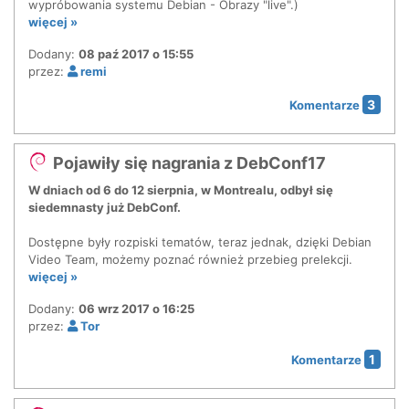
wypróbowania systemu Debian - Obrazy "live".)
więcej »
Dodany:
08 paź 2017 o 15:55
przez:
remi
3
Komentarze
Pojawiły się nagrania z DebConf17
W dniach od 6 do 12 sierpnia, w Montrealu, odbył się
siedemnasty już DebConf.
Dostępne były rozpiski tematów, teraz jednak, dzięki Debian
Video Team, możemy poznać również przebieg prelekcji.
więcej »
Dodany:
06 wrz 2017 o 16:25
przez:
Tor
1
Komentarze