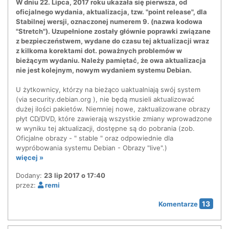
W dniu 22. Lipca, 2017 roku ukazała się pierwsza, od
oficjalnego wydania, aktualizacja, tzw. "point release", dla
Stabilnej wersji, oznaczonej numerem 9. (nazwa kodowa
"Stretch"). Uzupełnione zostały głównie poprawki związane
z bezpieczeństwem, wydane do czasu tej aktualizacji wraz
z kilkoma korektami dot. poważnych problemów w
bieżącym wydaniu. Należy pamiętać, że owa aktualizacja
nie jest kolejnym, nowym wydaniem systemu Debian.
U żytkownicy, którzy na bieżąco uaktualniają swój system
(via security.debian.org ), nie będą musieli aktualizować
dużej ilości pakietów. Niemniej nowe, zaktualizowane obrazy
płyt CD/DVD, które zawierają wszystkie zmiany wprowadzone
w wyniku tej aktualizacji, dostępne są do pobrania (zob.
Oficjalne obrazy - " stable " oraz odpowiednie dla
wypróbowania systemu Debian - Obrazy "live".)
więcej »
Dodany:
23 lip 2017 o 17:40
przez:
remi
13
Komentarze