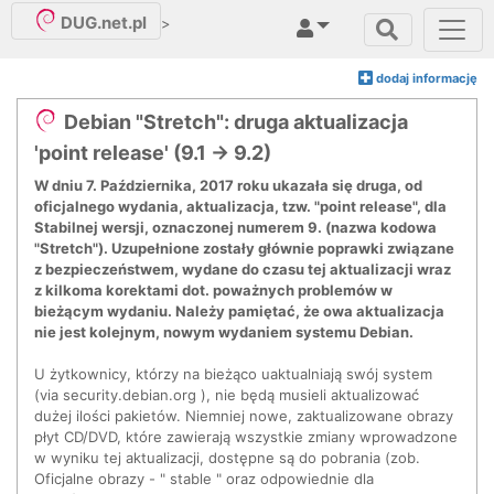
DUG.net.pl
>
dodaj informację
Debian "Stretch": druga aktualizacja
'point release' (9.1 → 9.2)
W dniu 7. Października, 2017 roku ukazała się druga, od
oficjalnego wydania, aktualizacja, tzw. "point release", dla
Stabilnej wersji, oznaczonej numerem 9. (nazwa kodowa
"Stretch"). Uzupełnione zostały głównie poprawki związane
z bezpieczeństwem, wydane do czasu tej aktualizacji wraz
z kilkoma korektami dot. poważnych problemów w
bieżącym wydaniu. Należy pamiętać, że owa aktualizacja
nie jest kolejnym, nowym wydaniem systemu Debian.
U żytkownicy, którzy na bieżąco uaktualniają swój system
(via security.debian.org ), nie będą musieli aktualizować
dużej ilości pakietów. Niemniej nowe, zaktualizowane obrazy
płyt CD/DVD, które zawierają wszystkie zmiany wprowadzone
w wyniku tej aktualizacji, dostępne są do pobrania (zob.
Oficjalne obrazy - " stable " oraz odpowiednie dla