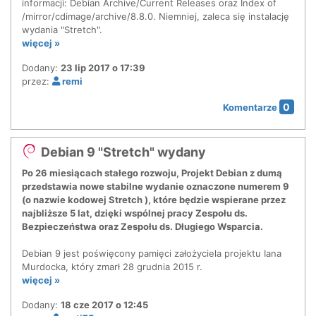
informacji: Debian Archive/Current Releases oraz Index of
/mirror/cdimage/archive/8.8.0. Niemniej, zaleca się instalację
wydania "Stretch".
więcej »
Dodany:
23 lip 2017 o 17:39
przez:
remi
0
Komentarze
Debian 9 "Stretch" wydany
Po 26 miesiącach stałego rozwoju, Projekt Debian z dumą
przedstawia nowe stabilne wydanie oznaczone numerem 9
(o nazwie kodowej Stretch ), które będzie wspierane przez
najbliższe 5 lat, dzięki wspólnej pracy Zespołu ds.
Bezpieczeństwa oraz Zespołu ds. Długiego Wsparcia.
Debian 9 jest poświęcony pamięci założyciela projektu Iana
Murdocka, który zmarł 28 grudnia 2015 r.
więcej »
Dodany:
18 cze 2017 o 12:45