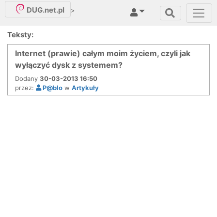
DUG.net.pl
>
Teksty:
Internet (prawie) całym moim życiem, czyli jak
wyłączyć dysk z systemem?
Dodany
30-03-2013 16:50
przez:
P@blo
w
Artykuły