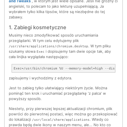
and Tweaks
, w którym jest wiele opisane. Jeśli nie groźny ci
angielski, to polecam to jako lekturę uzupełniającą. Ja
wybrałem tylko kilka tipsów, które są niezbędne do tej
zabawy.
1. Zabiegi kosmetyczne
Musimy nieco zmodyfikować sposób uruchamiania
przeglądarki. W tym celu edytujemy plik
. W tym pliku
/usr/share/applications/chromium.desktop
szukamy słowa
i dopisujemy tam dwie opcje tak, aby
Exec
cała linijka wyglądała następująco:
zapisujemy i wychodzimy z edytora.
Jest to zabieg tylko ułatwiający niektórym życie. Można
pominąć ten krok i uruchamiać przeglądarkę 'z palca' w
powyższy sposób.
Niestety, przy pierwszej lepszej aktualizacji chromium, plik
powróci do pierwotnej postaci, więc można go przekopiować
do lokalizacji
. Wtedy co
/usr/local/share/applications
prawda będą dwie ikony w naszym menu, ale... No kto co