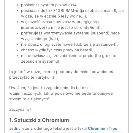
posiadasz system plików ext4,
posiadasz dużo (>4GB) RAM-u (ja osobiście mam 8, ale
widzę, że wiecznie 5 leży wolne...),
większość czasu spędzasz w przeglądarce
internetowej (u mnie jest to chrom{e/ium}),
preferujesz wstrzymywanie systemu (suspend) nade
wyłączanie go (halt),
nie dbasz o logi systemowe (dobrze się zastanów!),
chcesz wydłużyć czas pracy na baterii,
nie obawiasz się, że zabraknie ci prądu (bo grozi to
zepsuciem systemu),
to jesteś w dużej mierze podobny do mnie i powinieneś
przeczytać ten artykuł ;)
Uważam, że jest to zagadnienie dla bardziej
wtajemniczonych, tak więc celowo nie będę tu opisywał
stylem "dla zielonych".
Zaczynamy!
1. Sztuczki z Chromium
Jednym ze źródeł tego tekstu jest artykuł
Chromium Tips