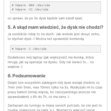
# hdparm -B60 /dev/sda

co sprawi, że po 5s dysk będzie sam szedł spać.
5. A skąd mam wiedzieć, że dysk nie chodzi?
Ja osobiście robię to na słuch. Jak wokoło jest dosyć cicho,
to słychać dysk :) Można też sprawdzić komendą
Dodatkowo mój laptop (jak większość) ma ikonkę, która
mruga, jak są operacje na dysku. Gdy nie świeci to... no
właśnie :)
6. Podsumowanie
Dzięki tym wszystkim zabiegom mój dysk wstaje średnio co
7min (min 5min, max 10min) tylko na 5s. Wydłużyło mi to czas
pracy baterii (mniej więcej, bo rzeczywistego jeszcze nie
sprawdzałem) z 6h do 7h, co ma sens :)
Zachęcam do tuningu w miarę swoich potrzeb, bo nie jest to
trudne (najgorsze za nami ;p ). Wystarczy włączyć opcję: