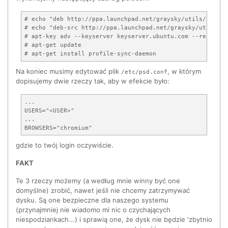
# echo "deb http://ppa.launchpad.net/graysky/utils/ubuntu
# echo "deb-src http://ppa.launchpad.net/graysky/utils/ub
# apt-key adv --keyserver keyserver.ubuntu.com --recv-keys
# apt-get update

Na koniec musimy edytować plik
, w którym
/etc/psd.conf
dopisujemy dwie rzeczy tak, aby w efekcie było:
...

USERS="<USER>"

...

gdzie
to twój login oczywiście.
FAKT
Te 3 rzeczy możemy (a według mnie winny być one
domyślne) zrobić, nawet jeśli nie chcemy zatrzymywać
dysku. Są one bezpieczne dla naszego systemu
(przynajmniej nie wiadomo mi nic o czychających
niespodziankach...) i sprawią one, że dysk nie będzie 'zbytnio