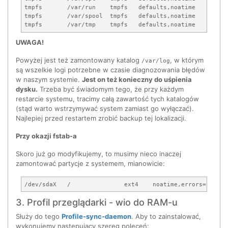
tmpfs       /var/run    tmpfs   defaults,noatime    0   0 
tmpfs       /var/spool  tmpfs   defaults,noatime    0   0 
UWAGA!
Powyżej jest też zamontowany katalog
, w którym
/var/log
są wszelkie logi potrzebne w czasie diagnozowania błędów
w naszym systemie.
Jest on też konieczny do uśpienia
dysku.
Trzeba być świadomym tego, że przy każdym
restarcie systemu, tracimy całą zawartość tych katalogów
(stąd warto wstrzymywać system zamiast go wyłączać).
Najlepiej przed restartem zrobić backup tej lokalizacji.
Przy okazji fstab-a
Skoro już go modyfikujemy, to musimy nieco inaczej
zamontować partycje z systemem, mianowicie:
3. Profil przeglądarki - wio do RAM-u
Służy do tego
Profile-sync-daemon
. Aby to zainstalować,
wykonujemy następujący szereg poleceń: