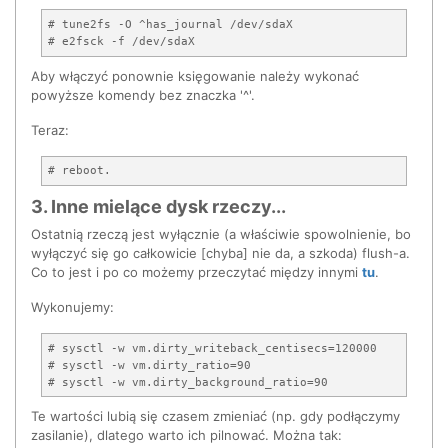
# tune2fs -O ^has_journal /dev/sdaX

Aby włączyć ponownie księgowanie należy wykonać
powyższe komendy bez znaczka '^'.
Teraz:
3. Inne mielące dysk rzeczy...
Ostatnią rzeczą jest wyłącznie (a właściwie spowolnienie, bo
wyłączyć się go całkowicie [chyba] nie da, a szkoda) flush-a.
Co to jest i po co możemy przeczytać między innymi
tu
.
Wykonujemy:
# sysctl -w vm.dirty_writeback_centisecs=120000

# sysctl -w vm.dirty_ratio=90

Te wartości lubią się czasem zmieniać (np. gdy podłączymy
zasilanie), dlatego warto ich pilnować. Można tak: