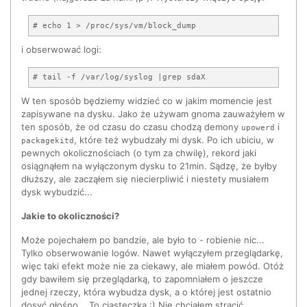
i obserwować logi:
W ten sposób będziemy widzieć co w jakim momencie jest
zapisywane na dysku. Jako że używam gnoma zauważyłem w
ten sposób, że od czasu do czasu chodzą demony
i
upowerd
, które też wybudzały mi dysk. Po ich ubiciu, w
packagekitd
pewnych okolicznościach (o tym za chwilę), rekord jaki
osiągnąłem na wyłączonym dysku to 21min. Sądzę, że byłby
dłuższy, ale zacząłem się niecierpliwić i niestety musiałem
dysk wybudzić...
Jakie to okoliczności?
Może pojechałem po bandzie, ale było to - robienie nic...
Tylko obserwowanie logów. Nawet wyłączyłem przeglądarkę,
więc taki efekt może nie za ciekawy, ale miałem powód. Otóż
gdy bawiłem się przeglądarką, to zapomniałem o jeszcze
jednej rzeczy, która wybudza dysk, a o której jest ostatnio
dosyć głośno... To ciasteczka :) Nie chciałem stracić