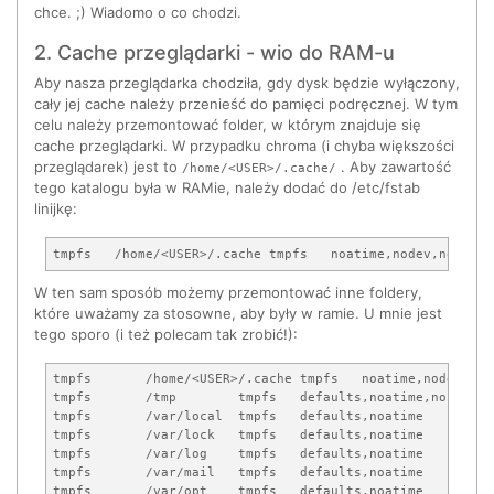
chce. ;) Wiadomo o co chodzi.
2. Cache przeglądarki - wio do RAM-u
Aby nasza przeglądarka chodziła, gdy dysk będzie wyłączony,
cały jej cache należy przenieść do pamięci podręcznej. W tym
celu należy przemontować folder, w którym znajduje się
cache przeglądarki. W przypadku chroma (i chyba większości
przeglądarek) jest to
. Aby zawartość
/home/<USER>/.cache/
tego katalogu była w RAMie, należy dodać do /etc/fstab
linijkę:
W ten sam sposób możemy przemontować inne foldery,
które uważamy za stosowne, aby były w ramie. U mnie jest
tego sporo (i też polecam tak zrobić!):
tmpfs       /home/<USER>/.cache tmpfs   noatime,nodev,nos
tmpfs       /tmp        tmpfs   defaults,noatime,nosuid,s
tmpfs       /var/local  tmpfs   defaults,noatime    0   0 
tmpfs       /var/lock   tmpfs   defaults,noatime    0   0 
tmpfs       /var/log    tmpfs   defaults,noatime    0   0 
tmpfs       /var/mail   tmpfs   defaults,noatime    0   0 
tmpfs       /var/opt    tmpfs   defaults,noatime    0   0 