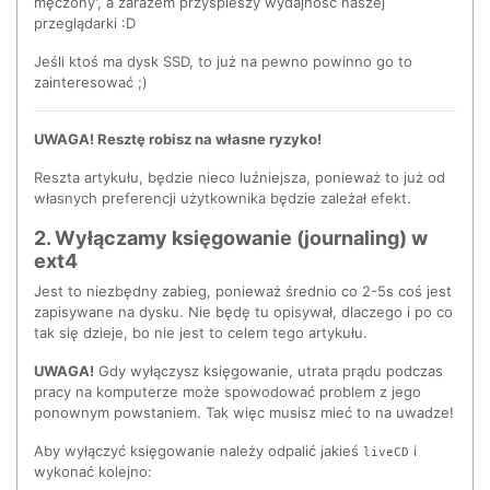
męczony', a zarazem przyspieszy wydajność naszej
przeglądarki :D
Jeśli ktoś ma dysk SSD, to już na pewno powinno go to
zainteresować ;)
UWAGA! Resztę robisz na własne ryzyko!
Reszta artykułu, będzie nieco luźniejsza, ponieważ to już od
własnych preferencji użytkownika będzie zależał efekt.
2. Wyłączamy księgowanie (journaling) w
ext4
Jest to niezbędny zabieg, ponieważ średnio co 2-5s coś jest
zapisywane na dysku. Nie będę tu opisywał, dlaczego i po co
tak się dzieje, bo nie jest to celem tego artykułu.
UWAGA!
Gdy wyłączysz księgowanie, utrata prądu podczas
pracy na komputerze może spowodować problem z jego
ponownym powstaniem. Tak więc musisz mieć to na uwadze!
Aby wyłączyć księgowanie należy odpalić jakieś
i
liveCD
wykonać kolejno: