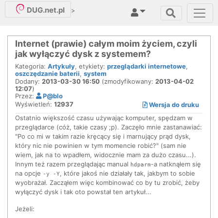
DUG.net.pl
>
Internet (prawie) całym moim życiem, czyli
jak wyłączyć dysk z systemem?
Kategoria:
Artykuły
, etykiety:
przeglądarki internetowe
,
oszczędzanie baterii
,
system
Dodany:
2013-03-30 16:50
(zmodyfikowany:
2013-04-02
12:07
)
Przez:
P@blo
Wyświetleń:
12937
Wersja do druku
Ostatnio większość czasu używając komputer, spędzam w
przeglądarce (cóż, takie czasy ;p). Zaczęło mnie zastanawiać:
"Po co mi w takim razie kręcący się i marnujący prąd dysk,
który nic nie powinien w tym momencie robić?" (sam nie
wiem, jak na to wpadłem, widocznie mam za dużo czasu...).
Innym też razem przeglądając manual
-a natknąłem się
hdparm
na opcje
, które jakoś nie działały tak, jakbym to sobie
-y -Y
wyobrażał. Zacząłem więc kombinować co by tu zrobić, żeby
wyłączyć dysk i tak oto powstał ten artykuł...
Jeżeli: