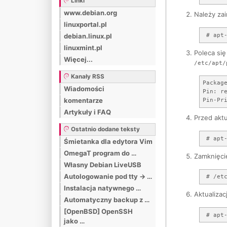
Linki
www.debian.org
Należy za
linuxportal.pl
debian.linux.pl
linuxmint.pl
Poleca się
Więcej...
/etc/apt/
Kanały RSS
Package
Wiadomości
Pin: re
komentarze
Artykuły i FAQ
Przed aktu
Ostatnio dodane teksty
Śmietanka dla edytora Vim
OmegaT program do …
Zamknięci
Własny Debian LiveUSB
Autologowanie pod tty -> …
Instalacja natywnego …
Aktualizac
Automatyczny backup z …
[OpenBSD] OpenSSH
jako …