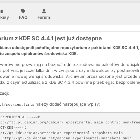
ykuły
FAQ
Forum
ium z KDE SC 4.4.1 jest już dostępne
iana udostępnili półoficjalne repozytorium z pakietami KDE SC 4.4.1
niu zespołu opiekunów środowiska KDE.
werów nie pozwalają na bezpośrednie załadowanie pakietów do oficjaln
 potrwać jeszcze kilka dni, w związku z czym deweloperzy postanowili 
lowanie nowej wersji środowiska. Archiwum przeznaczone jest przede w
zku z czym aktualizacja z KDE SC 4.3.4 powinna przebiegać bezproble
zacji:
należy dodać następujące wpisy:
pt/sources.lists
EXPERIMENTAL~~~~~# 

tp://ftp.pl.debian.org/debian/ experimental main contrib non-free
QT-KDE~~~~~#

p://qt-kde.debian.net/debian experimental-snapshots main
