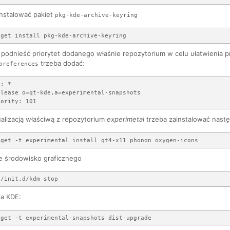
instalować pakiet
pkg-kde-archive-keyring
 podnieść priorytet dodanego właśnie repozytorium w celu ułatwienia pr
trzeba dodać:
preferences
: *

lease o=qt-kde,a=experimental-snapshots

alizacją właściwą z repozytorium
experimetal
trzeba zainstalować nastę
e środowisko graficznego
ja KDE: