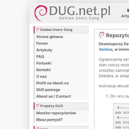
Art
Debian Users Gang
Repozytor
Strona główna
Forum
Deweloperzy Deb
Vainius
, w imie
Artykuły
FAQ
Ograniczenia ser
Fortunki
stan rzeczy może
Kontakt
umożliwi zainsta
Debiana, w zwią
O nas
Profil na Identi.ca
Instrukcja aktuali
DUG pomaga
Do
About us / Contact
/etc/a
Projekty DUG
 #~~~~~
deb ht
Monitor repozytoriów
 #~~~~~
Masz pomysł?
deb htt