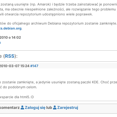
 zostaną usunięte (np. Amarok) i będzie trzeba zainstalować je ponowni
ita, ma obecnie niespełnione zależności, ale rozwiązanie tego problemu 
wili otwarcia repozytorium udostępniono wiele poprawek.
tów do oficjalnego archiwum Debiana repozytorium zostanie zamknięte. 
s.debian.org
.
2010 o 14:02
s
 (
RSS
):
2010-03-07 15:24
#147
e zostanie zamknięte, a jedynie usunięte zostaną paczki KDE. Choć pr
żyć do podobnym celom.
sparcie dla html5.:D
komentarz
Zaloguj się
lub
Zarejestruj