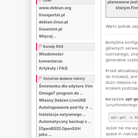
Linki
planowane jest
którym Fir
www.debian.org
linuxportal.pl
debian.linux.pl
Warto jednak za
linuxmint.pl
Więcej...
omyślna konfigu
D
Kanały RSS
głównych serweró
Wiadomości
lustrzanego, zna
generalnie szybs
komentarze
Artykuły i FAQ
rzed aktualiza
P
do instalacji, j
Ostatnio dodane teksty
dużo miejsca na
Śmietanka dla edytora Vim
krokiem podczas 
OmegaT program do …
arzędzie
apt-ge
N
Własny Debian LiveUSB
(uruchomionego
Autologowanie pod tty -> …
Instalacja natywnego …
Automatyczny backup z …
eżeli nie ma wy
[OpenBSD] OpenSSH
J
space in /var/ca
jako …