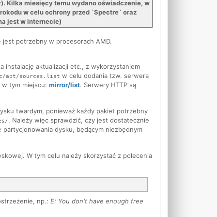
y). Kilka miesięcy temu wydano oświadczenie, w
krokodu w celu ochrony przed `Spectre` oraz
a jest w internecie)
e jest potrzebny w procesorach AMD.
 instalację aktualizacji etc., z wykorzystaniem
w celu dodania tzw. serwera
c/apt/sources.list
st w tym miejscu:
mirror/list
. Serwery HTTP są
 dysku twardym, ponieważ każdy pakiet potrzebny
. Należy więc sprawdzić, czy jest dostatecznie
es/
pie partycjonowania dysku, będącym niezbędnym
skowej. W tym celu należy skorzystać z polecenia
strzeżenie, np.:
E: You don't have enough free