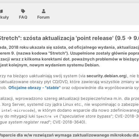
ykuły
FAQ
Forum
tretch": szósta aktualizacja 'point release' (9.5 → 9.
ada, 2018 roku ukazała się szósta, od oficjalnego wydania, aktualizacja,
rem 9. (nazwa kodowa "Stretch"). Uzupełnione zostały głównie pop
lizacji wraz z kilkoma korektami dot. poważnych problemów w bieżąc
e jest kolejnym, nowym wydaniem systemu Debian.
rzy na bieżąco uaktualniają swój system (via
security.debian.org
), nie 
aktualizowane obrazy płyt CD/DVD, które zawierają wszystkie zmiany w
(zob.
Oficjalne obrazy - "
stable
"
oraz odpowiednie dla wypróbowania sy
alizacji, wprowadzono szereg aktualizacji bezpieczeństwa m.in. dla pr
 Xorg Server, systemd czy jądra Linux etc., nie wspominając o zabezpi
t
), w którym dodano wsparcie dla nowo zdefiniowaneg
intel-microcode
y do mitygacji luki
("
speculative store bypass
"; CVE-2018-3
Spectre v4
gue system register read
"; CVE-2018-3640).
parcie dla w/w rozwiązań wymaga zaktualizowanego mikrokodu dla pr