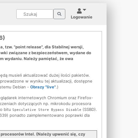
Logowanie
6)
 tzw. "point release", dla Stabilnej wersji,
rawki związane z bezpieczeństwem, wydane do
ym wydaniu. Należy pamiętać, że owa
będą musieli aktualizować dużej ilości pakietów.
prowadzone w wyniku tej aktualizacji, dostępne
stemu Debian -
Obrazy "live"
.)
zeglądarek internetowych Chromium oraz Firefox-
eczeniach dotyczących np. mikrokodu procesora
o bitu
(SSBD).
Speculative Store Bypass Disable
639) ponadto zaimplementowano poprawki dla
ocesorów Intel. (Należy upwenić się, czy