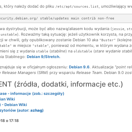
, który należy dodać do pliku
, umożliwiający w
/etc/apt/sources.list
wa dystrybucji, może być albo nazwą/aliasem kodu wydania (
,
jessie
st
,
). Rozważmy taką sytuację: jeżeli użytkownik korzysta, na prz
unstable
acji w chwili, gdy opublikowany zostanie Debian 10 aka
(kolejne
"Buster"
w miejsce
, ponieważ od momentu, w którym wydana zos
table"
"stable"
mieni się z wydania
(
stabilne
) na
(
stare wydanie stabi
stable
oldstable
a Stabilnego:
Debian 9/Stretch.
i znajduje się w oficjalnym ogłoszeniu:
Debian 9.6
. Aktualizacje "
point re
e Release Managers
(SRM) przy wsparciu
Release Team
. Debian 9.0 zos
T (źródła, dodatki, informacje etc.)
ease - informacje
(zob.: szczegóły)
ian Wiki
t - Debian Wiki
zytoriów (autor:
azhag
)
018 o 17:18