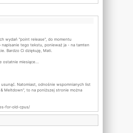
nych wydań "point release", do momentu
o napisanie tego tekstu, ponieważ ja - na tamten
ie. Bardzo Ci dziękuję, Mati.
ostatnie miesiące...
je usunąć. Natomiast, odnośnie wspomnianych list
& Meltdown", to na poniższej stronie można
s-for-old-cpus/