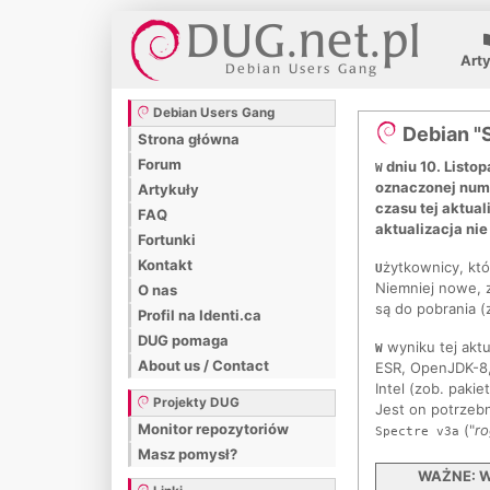
Art
Debian Users Gang
Debian "S
Strona główna
Forum
dniu 10. Listop
W
oznaczonej nume
Artykuły
czasu tej aktua
FAQ
aktualizacja ni
Fortunki
Kontakt
żytkownicy, któ
U
Niemniej nowe, z
O nas
są do pobrania 
Profil na Identi.ca
DUG pomaga
wyniku tej aktu
W
About us / Contact
ESR, OpenJDK-8,
Intel (zob. pakie
Projekty DUG
Jest on potrzebn
Monitor repozytoriów
("
ro
Spectre v3a
Masz pomysł?
WAŻNE: Ws