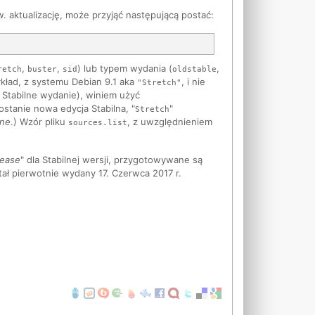
w. aktualizację, może przyjąć następującą postać:
,
,
) lub typem wydania (
,
retch
buster
sid
oldstable
ykład, z systemu Debian 9.1 aka
, i nie
"Stretch"
 Stabilne wydanie), winiem użyć
tanie nowa edycja Stabilna, "
"
Stretch
lne
.) Wzór pliku
, z uwzględnieniem
sources.list
lease
" dla Stabilnej wersji, przygotowywane są
tał pierwotnie wydany 17. Czerwca 2017 r.