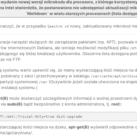
 wydanie nowej wersji mikrokodu dla procesora, z którego korzystam
ma Intel stwierdziła, że postanowiono nie udostępniać aktualizacji mi
`Meltdown` w wielu starszych procesorach (lista dostępn
znaczyć, że w przypadku
nowy, zaktualizowany mikrokod ni
Spectre v4
racja narzędzi służących do zarządzania pakietami (np. APT), pozwala na
w internetowych Debiana, ale istnieje możliwość modyfikacji pliku
/et
jdującego się bliżej lokalizacji użytkownika. Obszerna lista dostępna je
ze niż FTP.
cją systemu warto upewnić się, że mamy wystarczającą ilość miejsca na
est pobierany z sieci i przechowywany w katalogu
/var/cache/apt/archiv
 partycji systemowej
(Oczywiście jeżeli została utworzona na eta
/var
instalacji systemu.)
t(8)
może dostarczyć szczegółowych informacji o wolnej przestrzeni dy
 via
sudo(8)
bądź bezpośrednio z konta administratora, tj.
root
):
starczającej ilości miejsca na dysku,
apt-get(8)
wyświetli odpowiednie o
che/apt/archives/
.