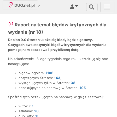
DUG.net.pl
>
Raport na temat błędów krytycznych dla
wydania (nr 18)
Debian 9.0 Stretch ukaże się kiedy będzie gotowy.
Cotygodniowe statystyki błędów krytycznych dla wydania
pomogą nam oszacować przybliżoną datę.
Na zakończenie 18-ego tygodnia tego roku kształtują się one
następująco:
błędów ogółem:
1106
,
dotyczących Stretch:
143
,
występujących tylko w Stretch:
38
,
oczekujących na naprawę w Stretch:
105
.
Spośród tych oczekujących na naprawę w gałęzi testowej:
w toku:
1
,
załatane:
20
,
duplikaty:
11
,