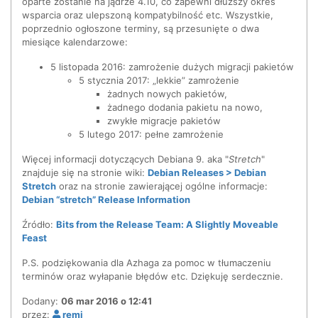
oparte zostanie na jądrze 4.10, co zapewni dłuższy okres
wsparcia oraz ulepszoną kompatybilność etc. Wszystkie,
poprzednio ogłoszone terminy, są przesunięte o dwa
miesiące kalendarzowe:
5 listopada 2016: zamrożenie dużych migracji pakietów
5 stycznia 2017: „lekkie” zamrożenie
żadnych nowych pakietów,
żadnego dodania pakietu na nowo,
zwykłe migracje pakietów
5 lutego 2017: pełne zamrożenie
Więcej informacji dotyczących Debiana 9. aka "
Stretch
"
znajduje się na stronie wiki:
Debian Releases > Debian
Stretch
oraz na stronie zawierającej ogólne informacje:
Debian “stretch” Release Information
Źródło:
Bits from the Release Team: A Slightly Moveable
Feast
P.S. podziękowania dla Azhaga za pomoc w tłumaczeniu
terminów oraz wyłapanie błędów etc. Dziękuję serdecznie.
Dodany:
06 mar 2016 o 12:41
przez:
remi