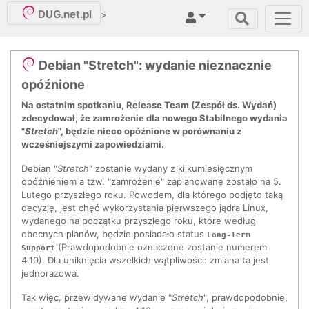
DUG.net.pl
>
Debian "Stretch": wydanie nieznacznie
opóźnione
Na ostatnim spotkaniu, Release Team (Zespół ds. Wydań)
zdecydował, że zamrożenie dla nowego Stabilnego wydania
"
Stretch
", będzie nieco opóźnione w porównaniu z
wcześniejszymi zapowiedziami.
Debian "
Stretch
" zostanie wydany z kilkumiesięcznym
opóźnieniem a tzw. "zamrożenie" zaplanowane zostało na 5.
Lutego przyszłego roku. Powodem, dla którego podjęto taką
decyzję, jest chęć wykorzystania pierwszego jądra Linux,
wydanego na początku przyszłego roku, które według
obecnych planów, będzie posiadało status
Long-Term
(Prawdopodobnie oznaczone zostanie numerem
Support
4.10). Dla uniknięcia wszelkich wątpliwości: zmiana ta jest
jednorazowa.
Tak więc, przewidywane wydanie "
Stretch
", prawdopodobnie,