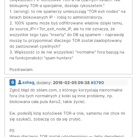
blokujemy TOR-a specjalnie, dostaje rykoszetem."
1. (wrong): to nie spamerzy umieszczają "TOR exit nodes" na
listach blokowanych IP - robią to administratorzy.
2. 100% spamu może byś odfiltrowane właśnie dzięki temu,
że source_IP==Tor_exit_node_IP, ale to nie oznacza, że
wszystkie tego typu "inserty" do DB są spamem - naprawdę
muszę tu przypominać dlaczego TOR został zaadoptowany
do zastosowań cywilnych?
3. Większość (o ile nie wszystkie) "normalne" fora bazują na
na funkcjonalości "spam hunters"
Pozdrawiam.
6
azhag
,
dodany:
2016-02-05 09:38
#3790
Zgłoś błąd do sblam.com, z którego korzystają nienormalne
fora (na tych normalnych z kolei są inne problemy, np.
blokowana cała pula Aero2, takie życie).
Ew. podeślij listę końcówek TOR-a (nie, samemu nie chce mi
się szukać), zobaczę co da się zrobić.
PS
Wiem dlaczego TOR został udostępniony — żeby desydenci