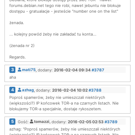
forums.debian.net tego nie robi, nawet jebuntu nie blokuje
dostępu - gratualacje - jesteście "number one on the list"
żenada.
... kolejny powód żeby nie zakładać tu konta...
(żenada nr 2)
Regards.
3
mati75
,
dodany:
2016-02-04 09:34
#3787
aha
4
azhag
,
dodany:
2016-02-04 10:02
#3788
Poproś spamerów, żeby nie umieszczali niektórych
(większości?) IP końcowek TOR-a na czarnych listach. Nie
blokujemy TOR-a specjalnie, dostaje rykoszetem.
5
Gość:
tomazzi,
dodany:
2016-02-05 02:53
#3789
azhag: "Poproś spamerów, żeby nie umieszczali niektórych
(większości?) IP końcowek TOR-a na czarnych listach. Nie