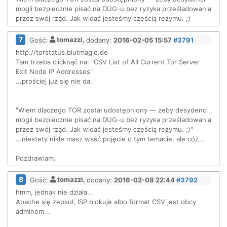
mogli bezpiecznie pisać na DUG-u bez ryzyka prześladowania
przez swój rząd. Jak widać jesteśmy częścią reżymu. ;)
7
Gość:
tomazzi,
dodany:
2016-02-05 15:57
#3791
http://torstatus.blutmagie.de
Tam trzeba clicknąć na: "CSV List of All Current Tor Server
Exit Node IP Addresses"
...prościej już się nie da.
"Wiem dlaczego TOR został udostępniony — żeby desydenci
mogli bezpiecznie pisać na DUG-u bez ryzyka prześladowania
przez swój rząd. Jak widać jesteśmy częścią reżymu. ;)"
...niestety nikłe masz waść pojęcie o tym temacie, ale cóż...
Pozdrawiam.
8
Gość:
tomazzi,
dodany:
2016-02-08 22:44
#3792
hmm, jednak nie działa...
Apache się zepsuł, ISP blokuje albo format CSV jest obcy
adminom...