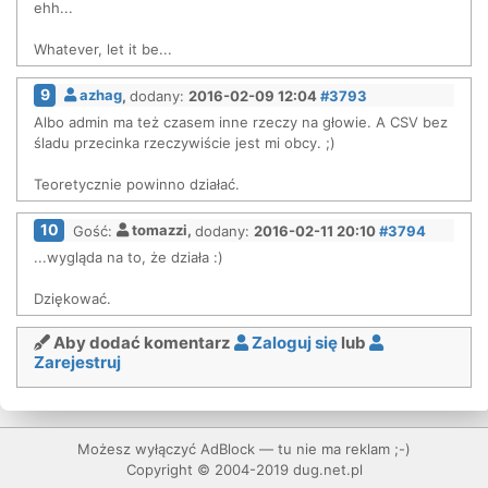
ehh...
Whatever, let it be...
9
azhag
,
dodany:
2016-02-09 12:04
#3793
Albo admin ma też czasem inne rzeczy na głowie. A CSV bez
śladu przecinka rzeczywiście jest mi obcy. ;)
Teoretycznie powinno działać.
10
Gość:
tomazzi,
dodany:
2016-02-11 20:10
#3794
...wygląda na to, że działa :)
Dziękować.
Aby dodać komentarz
Zaloguj się
lub
Zarejestruj
Możesz wyłączyć AdBlock — tu nie ma reklam ;-)
Copyright © 2004-2019 dug.net.pl