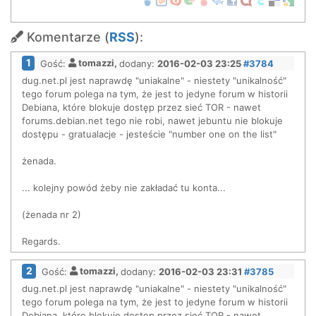
Komentarze (
RSS
):
1
Gość:
tomazzi,
dodany:
2016-02-03 23:25
#3784
dug.net.pl jest naprawdę "uniakalne" - niestety "unikalność"
tego forum polega na tym, że jest to jedyne forum w historii
Debiana, które blokuje dostęp przez sieć TOR - nawet
forums.debian.net tego nie robi, nawet jebuntu nie blokuje
dostępu - gratualacje - jesteście "number one on the list"
żenada.
... kolejny powód żeby nie zakładać tu konta...
(żenada nr 2)
Regards.
2
Gość:
tomazzi,
dodany:
2016-02-03 23:31
#3785
dug.net.pl jest naprawdę "uniakalne" - niestety "unikalność"
tego forum polega na tym, że jest to jedyne forum w historii
Debiana, które blokuje dostęp przez sieć TOR - nawet