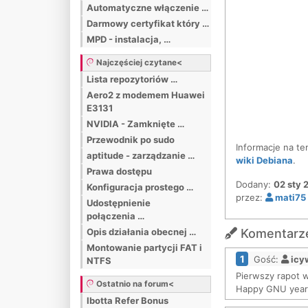
Automatyczne włączenie …
Darmowy certyfikat który …
MPD - instalacja, …
Najczęściej czytane<
Lista repozytoriów …
Aero2 z modemem Huawei
E3131
NVIDIA - Zamknięte …
Przewodnik po sudo
Informacje na t
aptitude - zarządzanie …
wiki Debiana
.
Prawa dostępu
Dodany:
02 sty 
Konfiguracja prostego …
przez:
mati75
Udostępnienie
połączenia …
Opis działania obecnej …
Komentarze
Montowanie partycji FAT i
1
Gość:
icy
NTFS
Pierwszy rapot 
Ostatnio na forum<
Happy GNU year
Ibotta Refer Bonus