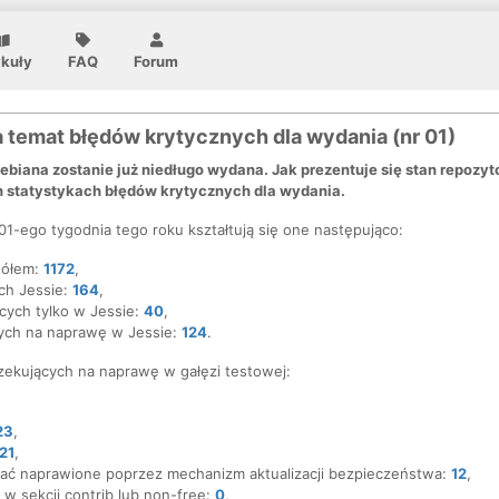
ykuły
FAQ
Forum
 temat błędów krytycznych dla wydania (nr 01)
ebiana zostanie już niedługo wydana. Jak prezentuje się stan repoz
 statystykach błędów krytycznych dla wydania.
1-ego tygodnia tego roku kształtują się one następująco:
gółem:
1172
,
ch Jessie:
164
,
cych tylko w Jessie:
40
,
ych na naprawę w Jessie:
124
.
zekujących na naprawę w gałęzi testowej:
23
,
21
,
ać naprawione poprzez mechanizm aktualizacji bezpieczeństwa:
12
,
w sekcji contrib lub non-free:
0
,