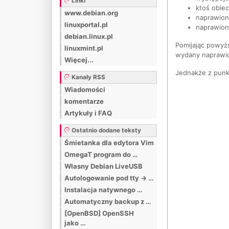
Linki
ktoś obiec
www.debian.org
naprawion
linuxportal.pl
naprawion
debian.linux.pl
Pomijając powyżs
linuxmint.pl
wydany naprawi
Więcej...
Jednakże z punk
Kanały RSS
Wiadomości
komentarze
Artykuły i FAQ
Ostatnio dodane teksty
Śmietanka dla edytora Vim
OmegaT program do …
Własny Debian LiveUSB
Autologowanie pod tty -> …
Instalacja natywnego …
Automatyczny backup z …
[OpenBSD] OpenSSH
jako …