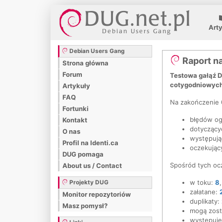
Art
Debian Users Gang
Raport na
Strona główna
Forum
Testowa gałąź D
cotygodniowych
Artykuły
FAQ
Na zakończenie 0
Fortunki
błędów o
Kontakt
dotyczący
O nas
występują
Profil na Identi.ca
oczekując
DUG pomaga
Spośród tych oc
About us / Contact
w toku:
8
,
Projekty DUG
załatane:
Monitor repozytoriów
duplikaty:
Masz pomysł?
mogą zost
występuje 