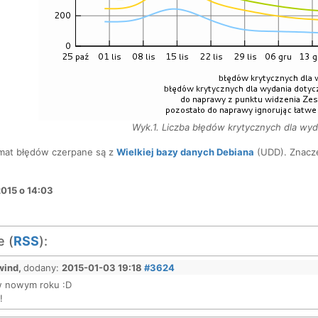
Wyk.1. Liczba błędów krytycznych dla wyd
emat błędów czerpane są z
Wielkiej bazy danych Debiana
(UDD). Znacze
2015 o 14:03
 (
RSS
):
wind,
dodany:
2015-01-03 19:18
#3624
w nowym roku :D
!