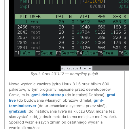
Rys.1. Grml 2011.12 — domyślny pulpit
Nowe wydanie zawiera jądro Linux 3.1.6 oraz blisko 800
pakietów, w tym programy napisane przez deweloperów
Grmla, m.in.
grml-debootstrap
(do instalacji Debiana),
grml-
live
(do budowania własnych obrazów Grmla),
grml-
terminalserver
(do uruchamiania systemu przez sieć),
grml2usb
(do instalowania live'a na kluczu USB; można też
skorzystać z dd, jednak metoda ta ma mniejsze możliwości).
Spośród ważniejszych zmian od ostatniego wydania
wymienić można: