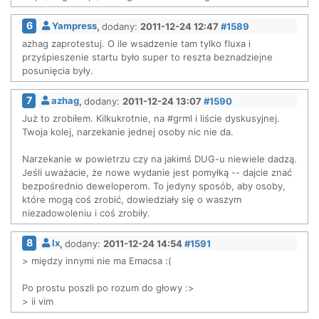
6
Yampress
,
dodany:
2011-12-24 12:47
#1589
azhag zaprotestuj. O ile wsadzenie tam tylko fluxa i
przyśpieszenie startu było super to reszta beznadziejne
posunięcia były.
7
azhag
,
dodany:
2011-12-24 13:07
#1590
Już to zrobiłem. Kilkukrotnie, na #grml i liście dyskusyjnej.
Twoja kolej, narzekanie jednej osoby nic nie da.
Narzekanie w powietrzu czy na jakimś DUG-u niewiele dadzą.
Jeśli uważacie, że nowe wydanie jest pomyłką -- dajcie znać
bezpośrednio deweloperom. To jedyny sposób, aby osoby,
które mogą coś zrobić, dowiedziały się o waszym
niezadowoleniu i coś zrobiły.
8
lx
,
dodany:
2011-12-24 14:54
#1591
> między innymi nie ma Emacsa :(
Po prostu poszli po rozum do głowy :>
> ii vim