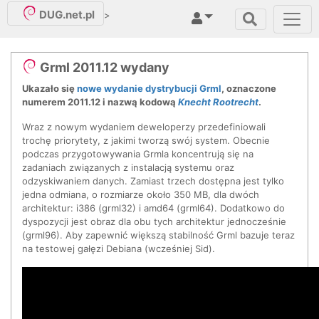
DUG.net.pl
>
Grml 2011.12 wydany
Ukazało się
nowe wydanie dystrybucji Grml
, oznaczone
numerem 2011.12 i nazwą kodową
Knecht Rootrecht
.
Wraz z nowym wydaniem deweloperzy przedefiniowali
trochę priorytety, z jakimi tworzą swój system. Obecnie
podczas przygotowywania Grmla koncentrują się na
zadaniach związanych z instalacją systemu oraz
odzyskiwaniem danych. Zamiast trzech dostępna jest tylko
jedna odmiana, o rozmiarze około 350 MB, dla dwóch
architektur: i386 (grml32) i amd64 (grml64). Dodatkowo do
dyspozycji jest obraz dla obu tych architektur jednocześnie
(grml96). Aby zapewnić większą stabilność Grml bazuje teraz
na testowej gałęzi Debiana (wcześniej Sid).