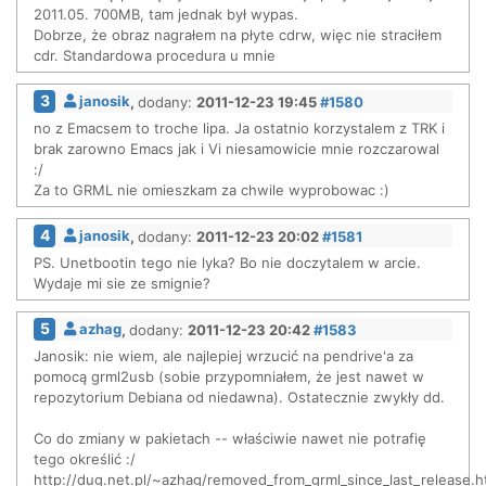
2011.05. 700MB, tam jednak był wypas.
Dobrze, że obraz nagrałem na płyte cdrw, więc nie straciłem
cdr. Standardowa procedura u mnie
3
janosik
,
dodany:
2011-12-23 19:45
#1580
no z Emacsem to troche lipa. Ja ostatnio korzystalem z TRK i
brak zarowno Emacs jak i Vi niesamowicie mnie rozczarowal
:/
Za to GRML nie omieszkam za chwile wyprobowac :)
4
janosik
,
dodany:
2011-12-23 20:02
#1581
PS. Unetbootin tego nie lyka? Bo nie doczytalem w arcie.
Wydaje mi sie ze smignie?
5
azhag
,
dodany:
2011-12-23 20:42
#1583
Janosik: nie wiem, ale najlepiej wrzucić na pendrive'a za
pomocą grml2usb (sobie przypomniałem, że jest nawet w
repozytorium Debiana od niedawna). Ostatecznie zwykły dd.
Co do zmiany w pakietach -- właściwie nawet nie potrafię
tego określić :/
http://dug.net.pl/~azhag/removed_from_grml_since_last_release.h