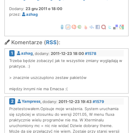
Dodany:
23 gru 2011 o 18:00
przez:
azhag
Komentarze (
RSS
):
1
azhag
,
dodany:
2011-12-23 18:00
#1578
Trzeba będzie zobaczyć jak te wszystkie zmiany wyglądają w
praktyce. :)
> znacznie uszczuplono zestaw pakietów
między innymi nie ma Emacsa :(
2
Yampress
,
dodany:
2011-12-23 19:43
#1579
Przetestowałem.Opisuje moje wrażenia. System uruchamia
się szybciej w stosunku do wersji 2011.05, W menu fluxa
praktycznie wielu programów nie ma. W Xterminalu
uruchomiony mc = nic nie widać Dziwie dobrany theme.
Może da się przełączyć nie wiem. Zostaje przy starej wersji