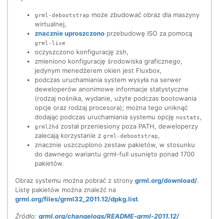
może zbudować obraz dla maszyny
grml-debootstrap
wirtualnej,
znacznie uproszczono
przebudowę ISO za pomocą
grml-live
oczyszczono konfigurację zsh,
zmieniono konfigurację środowiska graficznego,
jedynym menedżerem okien jest Fluxbox,
podczas uruchamiania system wysyła na serwer
deweloperów anonimowe informacje statystyczne
(rodzaj nośnika, wydanie, użyte podczas bootowania
opcje oraz rodzaj procesora); można tego uniknąć
dodając podczas uruchamiania systemu opcję
,
nostats
został przeniesiony poza PATH, deweloperzy
grml2hd
zalecają korzystanie z
,
grml-debootstrap
znacznie uszczuplono zestaw pakietów, w stosunku
do dawnego wariantu grml-full usunięto ponad 1700
pakietów.
Obraz systemu można pobrać z strony
grml.org/download/
.
Listę pakietów można znaleźć na
grml.org/files/grml32_2011.12/dpkg.list
.
Źródło:
grml.org/changelogs/README-grml-2011.12/