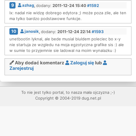
9
azhag
,
dodany:
2011-12-24 15:40
#1592
lx: nadal nie widzę dobrego edytora ;) może poza zile, ale ten
ma tylko bardzo podstawowe funkcje.
10
janosik
,
dodany:
2011-12-24 22:14
#1593
unetbootin lyknal, ale bede musial biuldem poleciec bo x-y
nie startuja ze wzgledu na moja egzotyczna grafike sis :) ale
w sumie to przyjemnie sie ladowal na moim wynalazku :)
Aby dodać komentarz
Zaloguj się
lub
Zarejestruj
To nie jest tylko portal, to nasza mała ojczyzna ;-)
Copyright © 2004-2019 dug.net.pl