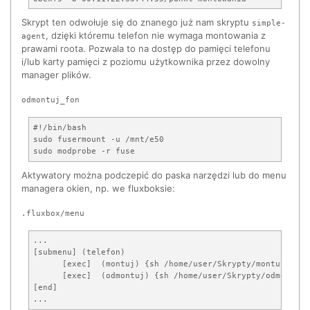
Skrypt ten odwołuje się do znanego już nam skryptu
simple-
, dzięki któremu telefon nie wymaga montowania z
agent
prawami roota. Pozwala to na dostęp do pamięci telefonu
i/lub karty pamięci z poziomu użytkownika przez dowolny
manager plików.
odmontuj_fon
#!/bin/bash

sudo fusermount -u /mnt/e50

Aktywatory można podczepić do paska narzędzi lub do menu
managera okien, np. we fluxboksie:
.fluxbox/menu
...

[submenu] (telefon)

      [exec]  (montuj) {sh /home/user/Skrypty/montuj_fon}

      [exec]  (odmontuj) {sh /home/user/Skrypty/odmontuj_f
[end]
