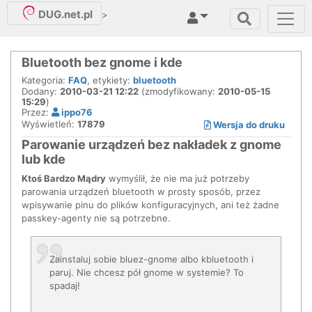
DUG.net.pl
>
Bluetooth bez gnome i kde
Kategoria:
FAQ
, etykiety:
bluetooth
Dodany:
2010-03-21 12:22
(zmodyfikowany:
2010-05-15
15:29
)
Przez:
ippo76
Wyświetleń:
17879
Wersja do druku
Parowanie urządzeń bez nakładek z gnome
lub kde
Ktoś Bardzo Mądry
wymyślił, że nie ma już potrzeby
parowania urządzeń bluetooth w prosty sposób, przez
wpisywanie pinu do plików konfiguracyjnych, ani też żadne
passkey-agenty nie są potrzebne.
Zainstaluj sobie bluez-gnome albo kbluetooth i
paruj. Nie chcesz pół gnome w systemie? To
spadaj!