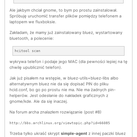
Ale jakbym chciał gnome, to bym po prostu zainstalował.
Spróbuję uruchomić transfer plików pomiędzy telefonem a
laptopem we fluxboksie.
Zakładam, że mamy już zainstalowany bluez, wystartowany
bluetooth, a polecenie:
wykrywa telefon i podaje jego MAC (dla pewności lepiej na tę
chwilę upublicznić telefon).
Jak już pisałem na wstępie, w bluez-utils+bluez-libs albo
alternatywnym bluez nie da się dopisać PIN do pliku
hcid.conf, bo go po prostu nie ma. Nie ma żadnych pin-
helperów. Jest odesłanie do nakładek graficznych z
gnome/kde. Ale da się inaczej.
Na forum archa znalazłem rozwiązanie (post #8)
http://bbs.archlinux.org/viewtopic.php?id=66085
Trzeba tylko ukraść skrypt
simple-agent
z innej paczki bluez