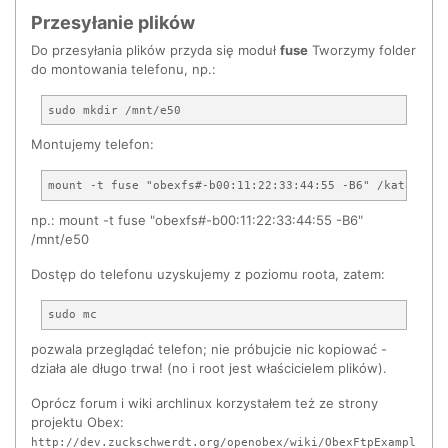
Przesyłanie plików
            agent.set_exit_on_release(False)

Do przesyłania plików przyda się moduł
fuse
Tworzymy folder
            adapter.CreatePairedDevice(sys.argv[2], path,
                        reply_handler=create_device_reply,
do montowania telefonu, np.:
                        error_handler=create_device_error)
        else:

            adapter.RegisterAgent(path, "DisplayYesNo")

            print "Agent registered"

Montujemy telefon:
        mainloop.run()

        #adapter.UnregisterAgent(path)

np.: mount -t fuse "obexfs#-b00:11:22:33:44:55 -B6"
/mnt/e50
Dostęp do telefonu uzyskujemy z poziomu roota, zatem:
pozwala przeglądać telefon; nie próbujcie nic kopiować -
działa ale długo trwa! (no i root jest właścicielem plików).
Oprócz forum i wiki archlinux korzystałem też ze strony
projektu Obex:
http://dev.zuckschwerdt.org/openobex/wiki/ObexFtpExampl