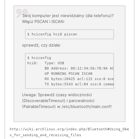
        print "Creating device failed: %s" % (error)

        mainloop.quit()

Twój komputer jest niewidzialny (dla telefonu)?
    if __name__ == '__main__':

Włącz PSCAN i ISCAN:
        dbus.mainloop.glib.DBusGMainLoop(set_as_default=Tr
        bus = dbus.SystemBus()

        manager = dbus.Interface(bus.get_object("org.bluez
                                "org.bluez.Manager")

sprawdź, czy działa:
        if len(sys.argv) > 1:

$ hciconfig 

            path = manager.FindAdapter(sys.argv[1])

hci0:   Type: USB

        else:

        BD Address: 00:12:34:56:78:9A ACL MTU: 192:8
            path = manager.DefaultAdapter()

        UP RUNNING PSCAN ISCAN

        RX bytes:20425 acl:115 sco:0 events:526 erro
        adapter = dbus.Interface(bus.get_object("org.bluez
                                "org.bluez.Adapter")

Uwaga: Sprawdź czasy widoczności
        path = "/test/agent"

(DiscoverableTimeout) i parowalności
        agent = Agent(bus, path)

(PairableTimeout) w /etc/bluetooth/main.conf!
        mainloop = gobject.MainLoop()

        if len(sys.argv) > 2:

            if len(sys.argv) > 3:

http://wiki.archlinux.org/index.php/Bluetooth#Using_Obe
                device = adapter.FindDevice(sys.argv[2])

x_for_sending_and_receiving_files
                adapter.RemoveDevice(device)
