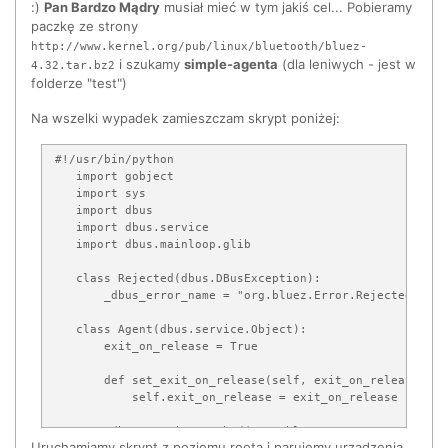
:)
Pan Bardzo Mądry
musiał mieć w tym jakiś cel... Pobieramy
paczkę ze strony
http://www.kernel.org/pub/linux/bluetooth/bluez-
i szukamy
simple-agenta
(dla leniwych - jest w
4.32.tar.bz2
folderze "test")
Na wszelki wypadek zamieszczam skrypt poniżej:
 #!/usr/bin/python

    import gobject

    import sys

    import dbus

    import dbus.service

    import dbus.mainloop.glib

    class Rejected(dbus.DBusException):

        _dbus_error_name = "org.bluez.Error.Rejected"

    class Agent(dbus.service.Object):

        exit_on_release = True

        def set_exit_on_release(self, exit_on_release):

            self.exit_on_release = exit_on_release

        @dbus.service.method("org.bluez.Agent",

Uruchamiamy skrypt z poziomu roota i parujemy urządzenia.
                        in_signature="", out_signature="")