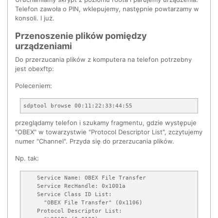
        def Release(self):

Telefon zawoła o PIN, wklepujemy, następnie powtarzamy w
            print "Release"

konsoli. I już.
            if self.exit_on_release:

                mainloop.quit()

Przenoszenie plików pomiędzy
urządzeniami
        @dbus.service.method("org.bluez.Agent",

                        in_signature="os", out_signature="
Do przerzucania plików z komputera na telefon potrzebny
        def Authorize(self, device, uuid):

jest obexftp:
            print "Authorize (%s, %s)" % (device, uuid)

Poleceniem:
        @dbus.service.method("org.bluez.Agent",

                        in_signature="o", out_signature="s
        def RequestPinCode(self, device):

            print "RequestPinCode (%s)" % (device)

przeglądamy telefon i szukamy fragmentu, gdzie występuje
            return raw_input("Enter PIN Code: ")

"OBEX" w towarzystwie "Protocol Descriptor List", zczytujemy
        @dbus.service.method("org.bluez.Agent",

numer "Channel". Przyda się do przerzucania plików.
                        in_signature="o", out_signature="u
        def RequestPasskey(self, device):

Np. tak:
            print "RequestPasskey (%s)" % (device)

            passkey = raw_input("Enter passkey: ")

    Service Name: OBEX File Transfer

            return dbus.UInt32(passkey)

    Service RecHandle: 0x1001a

    Service Class ID List:

        @dbus.service.method("org.bluez.Agent",

      "OBEX File Transfer" (0x1106)

                        in_signature="ou", out_signature="
    Protocol Descriptor List:

        def DisplayPasskey(self, device, passkey):
