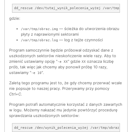
gdzie:
— ścieżka do utworzenia obrazu
/var/tmp/obraz.img
płyty z naprawionymi sektorami
— log z tejże czynności
/var/tmp/obraz.log
Program samoczynnie będzie próbował odzyskać dane z
uszkodzonych sektorów nieskończenie wiele razy. Aby to
zmienić ustawiamy opcję "
" gdzie
oznacza liczbę
-e XX
XX
prób, tak więc jak chcemy aby ponowił próbę 10 razy,
ustawiamy "
".
-e 10
Zaletą tego programu jest to, że gdy chcemy przerwać wcale
nie popsuje to naszej pracy. Przerywamy przy pomocy
Ctrl+C
.
Program potrafi automatycznie korzystać z danych zawartych
w logu. Możemy nakazać mu jedynie powtórzyć procedurę
sprawdzania uszkodzonych sektorów: