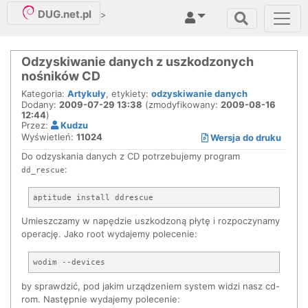
DUG.net.pl
>
Odzyskiwanie danych z uszkodzonych
nośników CD
Kategoria:
Artykuły
, etykiety:
odzyskiwanie danych
Dodany:
2009-07-29 13:38
(zmodyfikowany:
2009-08-16
12:44
)
Przez:
Kudzu
Wyświetleń:
11024
Wersja do druku
Do odzyskania danych z CD potrzebujemy program
:
dd_rescue
Umieszczamy w napędzie uszkodzoną płytę i rozpoczynamy
operację. Jako root wydajemy polecenie:
by sprawdzić, pod jakim urządzeniem system widzi nasz cd-
rom. Następnie wydajemy polecenie: