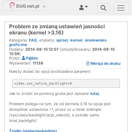
DUG.net.pl
>
Problem ze zmianą ustawień jasności
ekranu (kernel >3.16)
Kategoria:
FAQ
, etykiety:
sprzęt
,
kernel
,
środowisko
graficzne
Dodany:
2014-08-15 12:57
(zmodyfikowany:
2014-08-15
12:59
)
Przez:
P@blo
Wyświetleń:
11138
Wersja do druku
Należy dodać do opcji bootloadera parametr:
Jak to zrobić za pomocą gruba jest opisane
tutaj
.
Problem polega na tym, że od kernela 3.16 ta opcja jest
domyślnie ustawiona =1, przez co u mnie zniknęło
/sys/class/backlight/acpi_video0/, a zostało samo
intel_backlight/.
Źródło (niebezpośrednie)