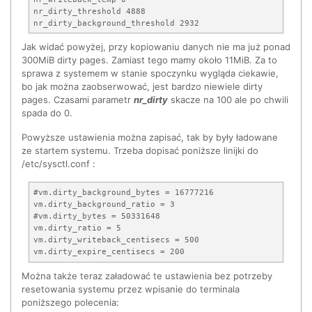
nr_dirty_threshold 4888

nr_dirty_background_threshold 2932
Jak widać powyżej, przy kopiowaniu danych nie ma już ponad
300MiB dirty pages. Zamiast tego mamy około 11MiB. Za to
sprawa z systemem w stanie spoczynku wygląda ciekawie,
bo jak można zaobserwować, jest bardzo niewiele dirty
pages. Czasami parametr
nr_dirty
skacze na 100 ale po chwili
spada do 0.
Powyższe ustawienia można zapisać, tak by były ładowane
ze startem systemu. Trzeba dopisać poniższe linijki do
/etc/sysctl.conf :
#vm.dirty_background_bytes = 16777216

vm.dirty_background_ratio = 3

#vm.dirty_bytes = 50331648

vm.dirty_ratio = 5

vm.dirty_writeback_centisecs = 500

vm.dirty_expire_centisecs = 200
Można także teraz załadować te ustawienia bez potrzeby
resetowania systemu przez wpisanie do terminala
poniższego polecenia: