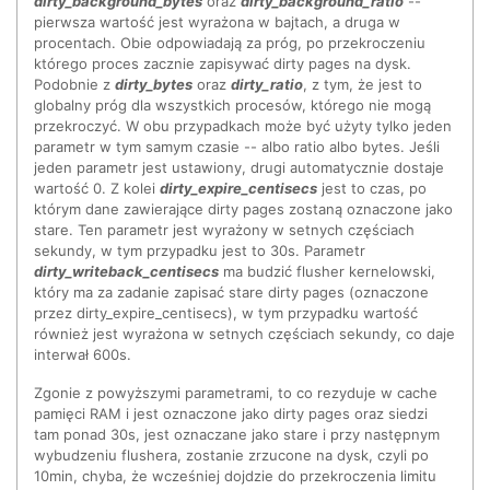
dirty_background_bytes
oraz
dirty_background_ratio
--
pierwsza wartość jest wyrażona w bajtach, a druga w
procentach. Obie odpowiadają za próg, po przekroczeniu
którego proces zacznie zapisywać dirty pages na dysk.
Podobnie z
dirty_bytes
oraz
dirty_ratio
, z tym, że jest to
globalny próg dla wszystkich procesów, którego nie mogą
przekroczyć. W obu przypadkach może być użyty tylko jeden
parametr w tym samym czasie -- albo ratio albo bytes. Jeśli
jeden parametr jest ustawiony, drugi automatycznie dostaje
wartość 0. Z kolei
dirty_expire_centisecs
jest to czas, po
którym dane zawierające dirty pages zostaną oznaczone jako
stare. Ten parametr jest wyrażony w setnych częściach
sekundy, w tym przypadku jest to 30s. Parametr
dirty_writeback_centisecs
ma budzić flusher kernelowski,
który ma za zadanie zapisać stare dirty pages (oznaczone
przez dirty_expire_centisecs), w tym przypadku wartość
również jest wyrażona w setnych częściach sekundy, co daje
interwał 600s.
Zgonie z powyższymi parametrami, to co rezyduje w cache
pamięci RAM i jest oznaczone jako dirty pages oraz siedzi
tam ponad 30s, jest oznaczane jako stare i przy następnym
wybudzeniu flushera, zostanie zrzucone na dysk, czyli po
10min, chyba, że wcześniej dojdzie do przekroczenia limitu