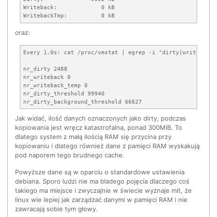
Writeback:             0 kB

WritebackTmp:          0 kB
oraz:
Every 1.0s: cat /proc/vmstat | egrep -i "dirty|writeback|
nr_dirty 2488

nr_writeback 0

nr_writeback_temp 0

nr_dirty_threshold 99940

nr_dirty_background_threshold 66627
Jak widać, ilość danych oznaczonych jako dirty, podczas
kopiowania jest wręcz katastrofalna, ponad 300MiB. To
dlatego system z małą ilością RAM się przycina przy
kopiowaniu i dlatego również dane z pamięci RAM wyskakują
pod naporem tego brudnego cache.
Powyższe dane są w oparciu o standardowe ustawienia
debiana. Sporo ludzi nie ma bladego pojęcia dlaczego coś
takiego ma miejsce i zwyczajnie w świecie wyznaje mit, że
linux wie lepiej jak zarządzać danymi w pamięci RAM i nie
zawracają sobie tym głowy.