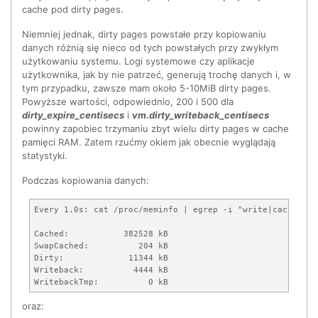
cache pod dirty pages.
Niemniej jednak, dirty pages powstałe przy kopiowaniu
danych różnią się nieco od tych powstałych przy zwykłym
użytkowaniu systemu. Logi systemowe czy aplikacje
użytkownika, jak by nie patrzeć, generują trochę danych i, w
tym przypadku, zawsze mam około 5-10MiB dirty pages.
Powyższe wartości, odpowiednio, 200 i 500 dla
dirty_expire_centisecs
i
vm.dirty_writeback_centisecs
powinny zapobiec trzymaniu zbyt wielu dirty pages w cache
pamięci RAM. Zatem rzućmy okiem jak obecnie wyglądają
statystyki.
Podczas kopiowania danych:
Every 1.0s: cat /proc/meminfo | egrep -i "write|cache|dir
Cached:           382528 kB

SwapCached:          204 kB

Dirty:             11344 kB

Writeback:          4444 kB

WritebackTmp:          0 kB
oraz: