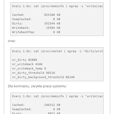
Every 1.0s: cat /proc/meminfo | egrep -i "write|cache|dir
Cached:           653180 kB

SwapCached:            0 kB

Dirty:            331544 kB

Writeback:         15584 kB

WritebackTmp:          0 kB
oraz:
Every 1.0s: cat /proc/vmstat | egrep -i "dirty|writeback|
nr_dirty 82886

nr_writeback 4346

nr_writeback_temp 0

nr_dirty_threshold 99210

nr_dirty_background_threshold 66140
Dla kontrastu, zwykła praca systemu:
Every 1.0s: cat /proc/meminfo | egrep -i "write|cache|dir
Cached:           246312 kB

SwapCached:            0 kB

Dirty:              9952 kB
