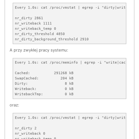
Every 1.0s: cat /proc/vmstat | egrep -i "dirty|writeback|
nr_dirty 2861

nr_writeback 1111

nr_writeback_temp 0

nr_dirty_threshold 4850

nr_dirty_background_threshold 2910 
A przy zwykłej pracy systemu:
Every 1.0s: cat /proc/meminfo | egrep -i "write|cache|dir
Cached:           291268 kB

SwapCached:          204 kB

Dirty:                 8 kB

Writeback:             0 kB

WritebackTmp:          0 kB
oraz:
Every 1.0s: cat /proc/vmstat | egrep -i "dirty|writeback|
nr_dirty 2

nr_writeback 0

nr_writeback_temp 0
