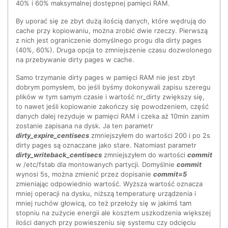
40% i 60% maksymalnej dostępnej pamięci RAM.
By uporać się ze zbyt dużą ilością danych, które wędrują do
cache przy kopiowaniu, można zrobić dwie rzeczy. Pierwszą
z nich jest ograniczenie domyślnego progu dla dirty pages
(40%, 60%). Druga opcja to zmniejszenie czasu dozwolonego
na przebywanie dirty pages w cache.
Samo trzymanie dirty pages w pamięci RAM nie jest zbyt
dobrym pomysłem, bo jeśli byśmy dokonywali zapisu szeregu
plików w tym samym czasie i wartość nr_dirty zwiększy się,
to nawet jeśli kopiowanie zakończy się powodzeniem, część
danych dalej rezyduje w pamięci RAM i czeka aż 10min zanim
zostanie zapisana na dysk. Ja ten parametr
dirty_expire_centisecs
zmniejszyłem do wartości 200 i po 2s
dirty pages są oznaczane jako stare. Natomiast parametr
dirty_writeback_centisecs
zmniejszyłem do wartości
commit
w /etc/fstab dla montowanych partycji. Domyślnie
commit
wynosi 5s, można zmienić przez dopisanie
commit=5
zmieniając odpowiednio wartość. Wyższa wartość oznacza
mniej operacji na dysku, niższą temperaturę urządzenia i
mniej ruchów głowicą, co też przełoży się w jakimś tam
stopniu na zużycie energii ale kosztem uszkodzenia większej
ilości danych przy powieszeniu się systemu czy odcięciu