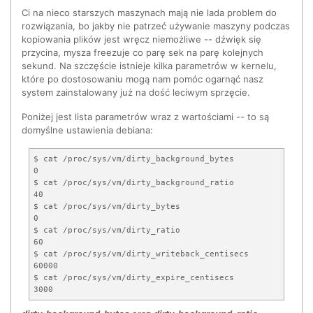
Ci na nieco starszych maszynach mają nie lada problem do
rozwiązania, bo jakby nie patrzeć używanie maszyny podczas
kopiowania plików jest wręcz niemożliwe -- dźwięk się
przycina, mysza freezuje co parę sek na parę kolejnych
sekund. Na szczęście istnieje kilka parametrów w kernelu,
które po dostosowaniu mogą nam pomóc ogarnąć nasz
system zainstalowany już na dość leciwym sprzęcie.
Poniżej jest lista parametrów wraz z wartościami -- to są
domyślne ustawienia debiana:
$ cat /proc/sys/vm/dirty_background_bytes

0

$ cat /proc/sys/vm/dirty_background_ratio

40

$ cat /proc/sys/vm/dirty_bytes

0

$ cat /proc/sys/vm/dirty_ratio

60

$ cat /proc/sys/vm/dirty_writeback_centisecs

60000

$ cat /proc/sys/vm/dirty_expire_centisecs

3000