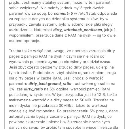
prądu. Jeśli mamy stabilny system, możemy ten parametr
sobie zwiększyć. Nie należy jednak mylić tych dwóch
parametrów ze sobą, bo
commit=5
w /etc/fstab odpowiada
za zapisanie danych do dziennika systemu plików, by w
przypadku zawału systemu było wiadomo jakie pliki uległy
uszkodzeniu. Natomiast
dirty_writeback_centisecs
, jak już
wspomniałem, przerzuca dane z RAM na dysk -- są to dwie
osobne operacje.
Trzeba także wziąć pod uwagę, że operacja zrzucania dirty
pages z pamięci RAM na dysk niczym się nie różni od
wydawania polecenia
sync
co określony przedział czasu.
Jeśli zbyt często będziemy zrzucać dirty pages, ucierpi na
tym transfer. Podobnie ze zbyt niskim ograniczeniem progu
dla dirty pages w cache RAM. Jeśli chodzi o wartość
parametru
dirty_background_ratio
, ustawiłem go sobie na
3%, zaś
dirty_ratio
na 5% ogólnej wartości pamięci RAM
posiadanej w systemie. W tym przypadku jest to 1GiB, także
maksymalna wartość dla dirty pages to 50MiB. Transfer na
moim dysku nie przekracza 30MiB/s, także te wartości
wydają się być racjonalne. Po przekroczeniu 5% progu, dane
automatycznie będą zrzucane z pamięci RAM na dysk, co
powinno skutecznie uniemożliwić zrzucenie normalnych
danych do swap, by zrobić tym sposobem więcej miejsca dla