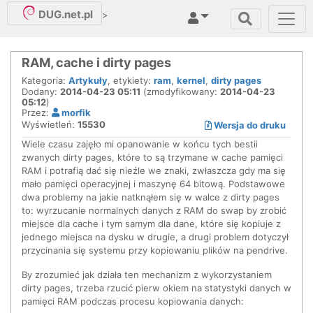
DUG.net.pl
>
RAM, cache i dirty pages
Kategoria:
Artykuły
, etykiety:
ram
,
kernel
,
dirty pages
Dodany:
2014-04-23 05:11
(zmodyfikowany:
2014-04-23
05:12
)
Przez:
morfik
Wyświetleń:
15530
Wersja do druku
Wiele czasu zajęło mi opanowanie w końcu tych bestii
zwanych dirty pages, które to są trzymane w cache pamięci
RAM i potrafią dać się nieźle we znaki, zwłaszcza gdy ma się
mało pamięci operacyjnej i maszynę 64 bitową. Podstawowe
dwa problemy na jakie natknąłem się w walce z dirty pages
to: wyrzucanie normalnych danych z RAM do swap by zrobić
miejsce dla cache i tym samym dla dane, które się kopiuje z
jednego miejsca na dysku w drugie, a drugi problem dotyczył
przycinania się systemu przy kopiowaniu plików na pendrive.
By zrozumieć jak działa ten mechanizm z wykorzystaniem
dirty pages, trzeba rzucić pierw okiem na statystyki danych w
pamięci RAM podczas procesu kopiowania danych: