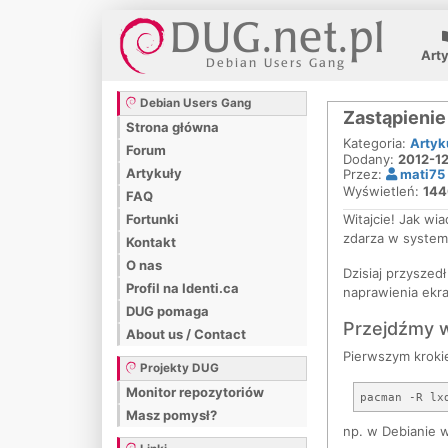
Art
Debian Users Gang
Zastąpienie
Strona główna
Kategoria:
Artyk
Forum
Dodany:
2012-12
Artykuły
Przez:
mati75
Wyświetleń:
144
FAQ
Witajcie! Jak wi
Fortunki
zdarza w systema
Kontakt
O nas
Dzisiaj przyszed
Profil na Identi.ca
naprawienia ekra
DUG pomaga
Przejdźmy wi
About us / Contact
Pierwszym kroki
Projekty DUG
Monitor repozytoriów
Masz pomysł?
np. w Debianie w