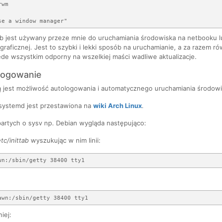
wm

e a window manager"

jest używany przeze mnie do uruchamiania środowiska na netbooku lub 
graficznej. Jest to szybki i lekki sposób na uruchamianie, a za raze
de wszystkim odporny na wszelkiej maści wadliwe aktualizacje.
logowanie
 jest możliwość autologowania i automatycznego uruchamiania środowi
 systemd jest przestawiona na
wiki Arch Linux
.
artych o sysv np. Debian wygląda następująco:
etc/inittab
wyszukując w nim linii:
iej: