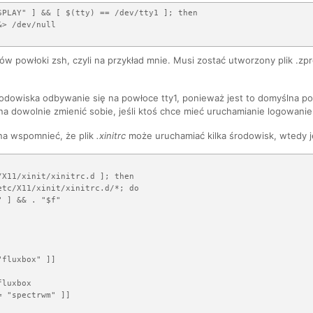
SPLAY" ] && [ $(tty) == /dev/tty1 ]; then

> /dev/null 

ów powłoki zsh, czyli na przykład mnie. Musi zostać utworzony plik .zpro
odowiska odbywanie się na powłoce tty1, ponieważ jest to domyślna po
na dowolnie zmienić sobie, jeśli ktoś chce mieć uruchamianie logowanie 
a wspomnieć, że plik
.xinitrc
może uruchamiać kilka środowisk, wtedy j
/X11/xinit/xinitrc.d ]; then

etc/X11/xinit/xinitrc.d/*; do

 ] && . "$f"

fluxbox" ]]

luxbox

 "spectrwm" ]]
