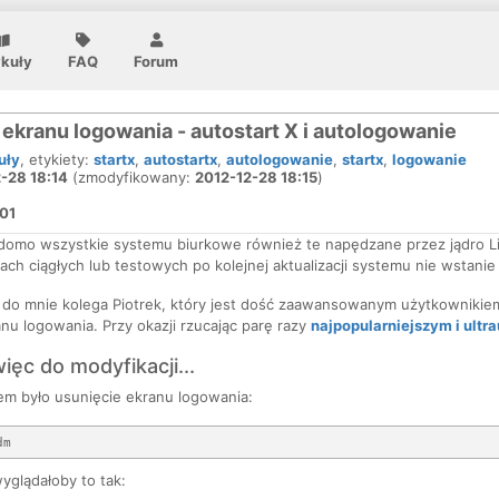
ykuły
FAQ
Forum
 ekranu logowania - autostart X i autologowanie
uły
, etykiety:
startx
,
autostartx
,
autologowanie
,
startx
,
logowanie
-28 18:14
(zmodyfikowany:
2012-12-28 18:15
)
01
adomo wszystkie systemu biurkowe również te napędzane przez jądro Li
ch ciągłych lub testowych po kolejnej aktualizacji systemu nie wstanie
ł do mnie kolega Piotrek, który jest dość zaawansowanym użytkownikiem
nu logowania. Przy okazji rzucając parę razy
najpopularniejszym i ult
ęc do modyfikacji...
em było usunięcie ekranu logowania:
yglądałoby to tak: