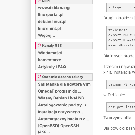
Linki
www.debian.org
linuxportal.pl
Drugim krokiem j
debian.linux.pl
linuxmint.pl
#!/bin/sh

Więcej...
export BROWSE
export DE=xfc
Kanały RSS
Wiadomości
Dla innych środo
komentarze
Trzecim i najwa
Artykuły i FAQ
xinit. Instalacja 
Ostatnio dodane teksty
Śmietanka dla edytora Vim
OmegaT program do …
w Debianie:
Własny Debian LiveUSB
Autologowanie pod tty -> …
Instalacja natywnego …
Tworzymy plik:
Automatyczny backup z …
[OpenBSD] OpenSSH
Dla powłoki bash
jako …