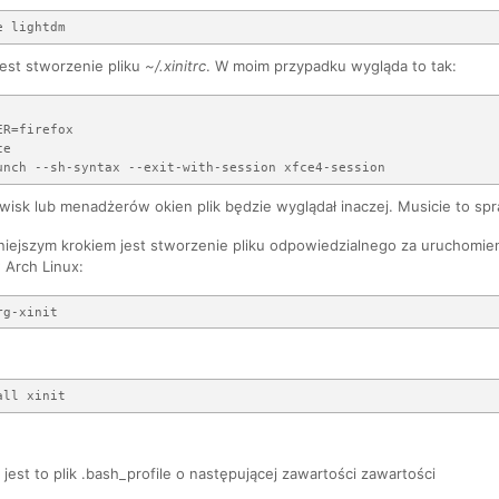
est stworzenie pliku
~/.xinitrc
. W moim przypadku wygląda to tak:
R=firefox

e

wisk lub menadżerów okien plik będzie wyglądał inaczej. Musicie to sp
żniejszym krokiem jest stworzenie pliku odpowiedzialnego za uruchomi
w Arch Linux:
 jest to plik .bash_profile o następującej zawartości zawartości