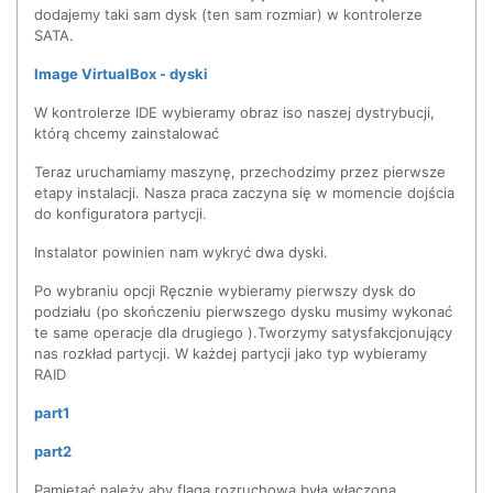
dodajemy taki sam dysk (ten sam rozmiar) w kontrolerze
SATA.
Image VirtualBox - dyski
W kontrolerze IDE wybieramy obraz iso naszej dystrybucji,
którą chcemy zainstalować
Teraz uruchamiamy maszynę, przechodzimy przez pierwsze
etapy instalacji. Nasza praca zaczyna się w momencie dojścia
do konfiguratora partycji.
Instalator powinien nam wykryć dwa dyski.
Po wybraniu opcji Ręcznie wybieramy pierwszy dysk do
podziału (po skończeniu pierwszego dysku musimy wykonać
te same operacje dla drugiego ).Tworzymy satysfakcjonujący
nas rozkład partycji. W każdej partycji jako typ wybieramy
RAID
part1
part2
Pamiętać należy aby flaga rozruchowa była włączona