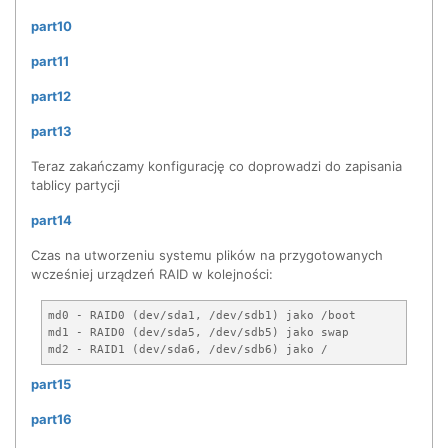
part10
part11
part12
part13
Teraz zakańczamy konfigurację co doprowadzi do zapisania
tablicy partycji
part14
Czas na utworzeniu systemu plików na przygotowanych
wcześniej urządzeń RAID w kolejności:
md0 - RAID0 (dev/sda1, /dev/sdb1) jako /boot

md1 - RAID0 (dev/sda5, /dev/sdb5) jako swap

part15
part16