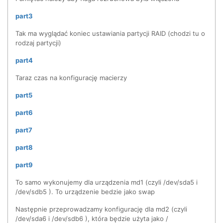
part3
Tak ma wyglądać koniec ustawiania partycji RAID (chodzi tu o
rodzaj partycji)
part4
Taraz czas na konfigurację macierzy
part5
part6
part7
part8
part9
To samo wykonujemy dla urządzenia md1 (czyli /dev/sda5 i
/dev/sdb5 ). To urządzenie bedzie jako swap
Następnie przeprowadzamy konfigurację dla md2 (czyli
/dev/sda6 i /dev/sdb6 ), która będzie użyta jako /