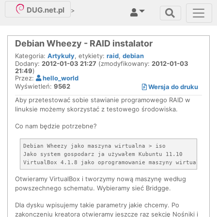
DUG.net.pl
>
Debian Wheezy - RAID instalator
Kategoria:
Artykuły
, etykiety:
raid
,
debian
Dodany:
2012-01-03 21:27
(zmodyfikowany:
2012-01-03
21:49
)
Przez:
hello_world
Wyświetleń:
9562
Wersja do druku
Aby przetestować sobie stawianie programowego RAID w
linuksie możemy skorzystać z testowego środowiska.
Co nam będzie potrzebne?
Debian Wheezy jako maszyna wirtualna > iso

Jako system gospodarz ja używałem Kubuntu 11.10

Otwieramy VirtualBox i tworzymy nową maszynę według
powszechnego schematu. Wybieramy sieć Bridgge.
Dla dysku wpisujemy takie parametry jakie chcemy. Po
zakonczeniu kreatora otwieramy jeszcze raz sekcję Nośniki i