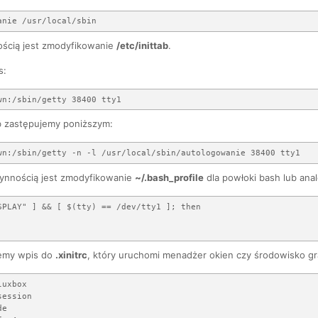
ścią jest zmodyfikowanie
/etc/inittab
.
s:
 zastępujemy poniższym:
zynnością jest zmodyfikowanie
~/.bash_profile
dla powłoki bash lub anal
SPLAY" ] && [ $(tty) == /dev/tty1 ]; then

jemy wpis do
.xinitrc
, który uruchomi menadżer okien czy środowisko gr
uxbox

ession

e
