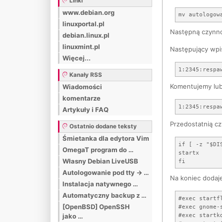
Linki
www.debian.org
linuxportal.pl
Następną czynno
debian.linux.pl
linuxmint.pl
Następujący wpi
Więcej...
Kanały RSS
Komentujemy lub
Wiadomości
komentarze
Artykuły i FAQ
Przedostatnią c
Ostatnio dodane teksty
Śmietanka dla edytora Vim
if [ -z "$DI
OmegaT program do …
startx

Własny Debian LiveUSB
Autologowanie pod tty -> …
Na koniec doda
Instalacja natywnego …
Automatyczny backup z …
#exec startfl
[OpenBSD] OpenSSH
#exec gnome-s
#exec startkd
jako …