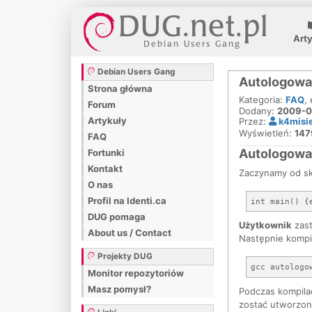
Art
Debian Users Gang
Autologowan
Strona główna
Kategoria:
FAQ
,
Forum
Dodany:
2009-0
Artykuły
Przez:
k4misi
Wyświetleń:
147
FAQ
Autologowan
Fortunki
Kontakt
Zaczynamy od sk
O nas
Profil na Identi.ca
DUG pomaga
Użytkownik
zast
About us / Contact
Następnie kompi
Projekty DUG
Monitor repozytoriów
Masz pomysł?
Podczas kompilac
zostać utworzon