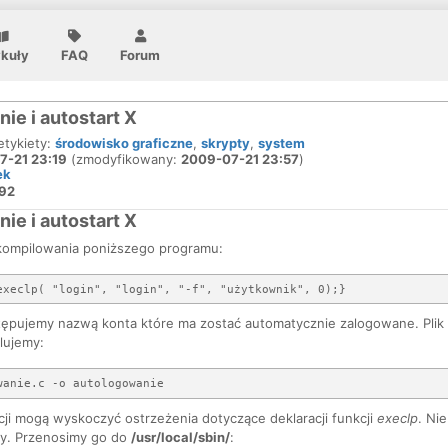
ykuły
FAQ
Forum
ie i autostart X
 etykiety:
środowisko graficzne
,
skrypty
,
system
7-21 23:19
(zmodyfikowany:
2009-07-21 23:57
)
ek
92
ie i autostart X
ompilowania poniższego programu:
ępujemy nazwą konta które ma zostać automatycznie zalogowane. Plik 
lujemy:
ji mogą wyskoczyć ostrzeżenia dotyczące deklaracji funkcji
execlp
. Ni
y. Przenosimy go do
/usr/local/sbin/
: