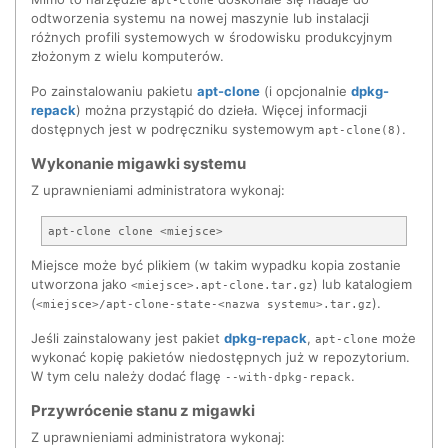
odtworzenia systemu na nowej maszynie lub instalacji
różnych profili systemowych w środowisku produkcyjnym
złożonym z wielu komputerów.
Po zainstalowaniu pakietu
apt-clone
(i opcjonalnie
dpkg-
repack
) można przystąpić do dzieła. Więcej informacji
dostępnych jest w podręczniku systemowym
.
apt-clone(8)
Wykonanie migawki systemu
Z uprawnieniami administratora wykonaj:
Miejsce może być plikiem (w takim wypadku kopia zostanie
utworzona jako
) lub katalogiem
<miejsce>.apt-clone.tar.gz
(
).
<miejsce>/apt-clone-state-<nazwa systemu>.tar.gz
Jeśli zainstalowany jest pakiet
dpkg-repack
,
może
apt-clone
wykonać kopię pakietów niedostępnych już w repozytorium.
W tym celu należy dodać flagę
.
--with-dpkg-repack
Przywrócenie stanu z migawki
Z uprawnieniami administratora wykonaj: