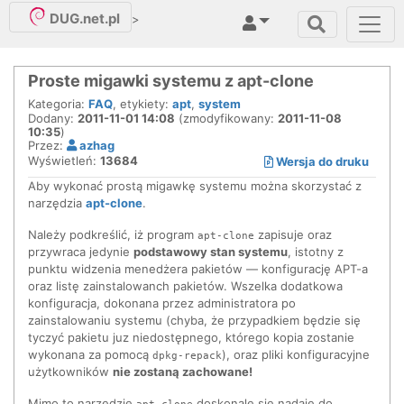
DUG.net.pl
>
Proste migawki systemu z apt-clone
Kategoria:
FAQ
, etykiety:
apt
,
system
Dodany:
2011-11-01 14:08
(zmodyfikowany:
2011-11-08
10:35
)
Przez:
azhag
Wyświetleń:
13684
Wersja do druku
Aby wykonać prostą migawkę systemu można skorzystać z
narzędzia
apt-clone
.
Należy podkreślić, iż program
zapisuje oraz
apt-clone
przywraca jedynie
podstawowy stan systemu
, istotny z
punktu widzenia menedżera pakietów — konfigurację APT-a
oraz listę zainstalowanch pakietów. Wszelka dodatkowa
konfiguracja, dokonana przez administratora po
zainstalowaniu systemu (chyba, że przypadkiem będzie się
tyczyć pakietu juz niedostępnego, którego kopia zostanie
wykonana za pomocą
), oraz pliki konfiguracyjne
dpkg-repack
użytkowników
nie zostaną zachowane!
Mimo to narzędzie
doskonale się nadaje do
apt-clone