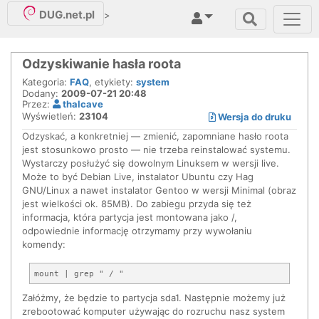
DUG.net.pl
>
Odzyskiwanie hasła roota
Kategoria:
FAQ
, etykiety:
system
Dodany:
2009-07-21 20:48
Przez:
thalcave
Wyświetleń:
23104
Wersja do druku
Odzyskać, a konkretniej — zmienić, zapomniane hasło roota
jest stosunkowo prosto — nie trzeba reinstalować systemu.
Wystarczy posłużyć się dowolnym Linuksem w wersji live.
Może to być Debian Live, instalator Ubuntu czy Hag
GNU/Linux a nawet instalator Gentoo w wersji Minimal (obraz
jest wielkości ok. 85MB). Do zabiegu przyda się też
informacja, która partycja jest montowana jako /,
odpowiednie informację otrzymamy przy wywołaniu
komendy:
Załóżmy, że będzie to partycja sda1. Następnie możemy już
zrebootować komputer używając do rozruchu nasz system