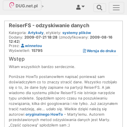
DUG.net.pl
>
ReiserFS - odzyskiwanie danych
Kategoria:
Artykuły
, etykiety:
systemy plików
Dodany:
2009-07-21 18:28
(zmodyfikowany:
2009-08-16
12:42
)
Przez:
winnetou
Wyświetleń:
15795
Wersja do druku
Wstęp
Witam wszystkich bardzo serdecznie.
Poniższe HowTo postanowiłem napisać ponieważ sam
doświadczyłem co to znaczy stracić dane. Wszystko rozbijało
się o to, że dane były zapisane na partycji ReiserFS. A jak
wiadomo dla systemu plików ReiserFS nie istnieje narzędzie
typu undelete. Spędziłem sporo czasu na poszukiwaniu
rozwiązania, kilka dni googlowania i nie tylko. Już zaczynałem
tracić nadzieję, ale... udało się. Wielkie dzięki należą się
autorowi
oryginalnego HowTo
– Marty'iemu. Autorem
przedstawionych metod odzyskiwania danych jest Marty.
„Część opisową” spłodziłem sam ;)