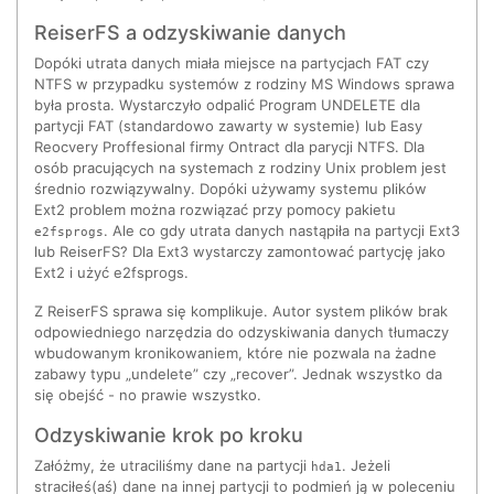
ReiserFS a odzyskiwanie danych
Dopóki utrata danych miała miejsce na partycjach FAT czy
NTFS w przypadku systemów z rodziny MS Windows sprawa
była prosta. Wystarczyło odpalić Program UNDELETE dla
partycji FAT (standardowo zawarty w systemie) lub Easy
Reocvery Proffesional firmy Ontract dla parycji NTFS. Dla
osób pracujących na systemach z rodziny Unix problem jest
średnio rozwiązywalny. Dopóki używamy systemu plików
Ext2 problem można rozwiązać przy pomocy pakietu
. Ale co gdy utrata danych nastąpiła na partycji Ext3
e2fsprogs
lub ReiserFS? Dla Ext3 wystarczy zamontować partycję jako
Ext2 i użyć e2fsprogs.
Z ReiserFS sprawa się komplikuje. Autor system plików brak
odpowiedniego narzędzia do odzyskiwania danych tłumaczy
wbudowanym kronikowaniem, które nie pozwala na żadne
zabawy typu „undelete” czy „recover”. Jednak wszystko da
się obejść - no prawie wszystko.
Odzyskiwanie krok po kroku
Załóżmy, że utraciliśmy dane na partycji
. Jeżeli
hda1
straciłeś(aś) dane na innej partycji to podmień ją w poleceniu