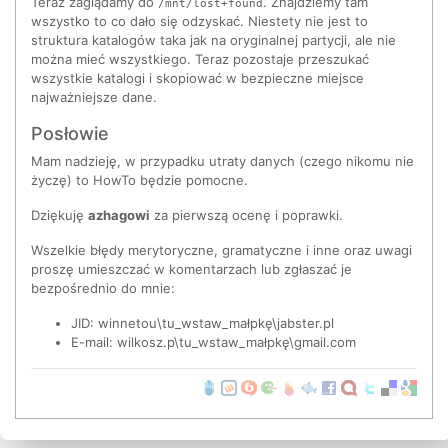
Teraz zaglądamy do
. Znajdziemy tam
/mnt/lost+found
wszystko to co dało się odzyskać. Niestety nie jest to
struktura katalogów taka jak na oryginalnej partycji, ale nie
można mieć wszystkiego. Teraz pozostaje przeszukać
wszystkie katalogi i skopiować w bezpieczne miejsce
najważniejsze dane.
Posłowie
Mam nadzieję, w przypadku utraty danych (czego nikomu nie
życzę) to HowTo będzie pomocne.
Dziękuję
azhagowi
za pierwszą ocenę i poprawki.
Wszelkie błędy merytoryczne, gramatyczne i inne oraz uwagi
proszę umieszczać w komentarzach lub zgłaszać je
bezpośrednio do mnie:
JID: winnetou\tu_wstaw_małpkę\jabster.pl
E-mail: wilkosz.p\tu_wstaw_małpkę\gmail.com