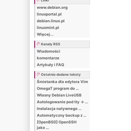
Linki
www.debian.org
linuxportal.pl
debian.linux.pl
linuxmint.pl
Więcej...
Kanały RSS
Wiadomości
komentarze
Artykuły i FAQ
Ostatnio dodane teksty
Śmietanka dla edytora Vim
OmegaT program do …
Własny Debian LiveUSB
Autologowanie pod tty -> …
Instalacja natywnego …
Automatyczny backup z …
[OpenBSD] OpenSSH
jako …