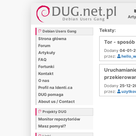
Art
Teksty:
Debian Users Gang
Strona główna
Tor - sposób
Forum
Dodany
04-01-2
Artykuły
przez:
hello_w
FAQ
Fortunki
Uruchamianie
Kontakt
przekierowan
O nas
Dodany
25-12-2
Profil na Identi.ca
przez:
uzytko
DUG pomaga
About us / Contact
Projekty DUG
Monitor repozytoriów
Masz pomysł?