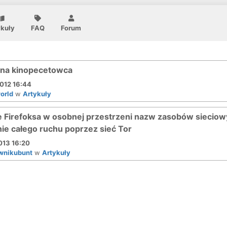
ykuły
FAQ
Forum
 na kinopecetowca
012 16:44
orld
w
Artykuły
 Firefoksa w osobnej przestrzeni nazw zasobów sieciowy
ie całego ruchu poprzez sieć Tor
013 16:20
wnikubunt
w
Artykuły