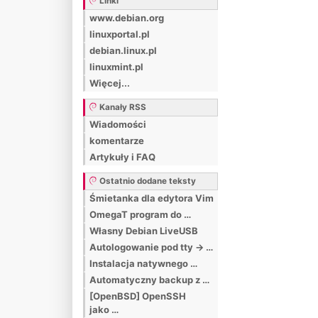
Linki
www.debian.org
linuxportal.pl
debian.linux.pl
linuxmint.pl
Więcej...
Kanały RSS
Wiadomości
komentarze
Artykuły i FAQ
Ostatnio dodane teksty
Śmietanka dla edytora Vim
OmegaT program do …
Własny Debian LiveUSB
Autologowanie pod tty -> …
Instalacja natywnego …
Automatyczny backup z …
[OpenBSD] OpenSSH
jako …