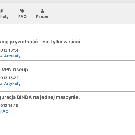
ykuły
FAQ
Forum
oją prywatność - nie tylko w sieci
013 13:51
w
Artykuły
z VPN riseup
013 15:22
w
Artykuły
guracja BINDA na jednej maszynie.
012 14:18
w
FAQ