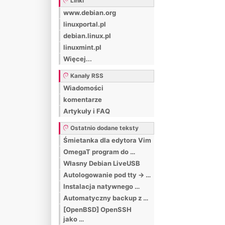
Linki
www.debian.org
linuxportal.pl
debian.linux.pl
linuxmint.pl
Więcej...
Kanały RSS
Wiadomości
komentarze
Artykuły i FAQ
Ostatnio dodane teksty
Śmietanka dla edytora Vim
OmegaT program do …
Własny Debian LiveUSB
Autologowanie pod tty -> …
Instalacja natywnego …
Automatyczny backup z …
[OpenBSD] OpenSSH
jako …