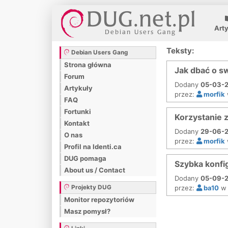
Art
Teksty:
Debian Users Gang
Strona główna
Jak dbać o sw
Forum
Dodany
05-03-2
Artykuły
przez:
morfik
FAQ
Fortunki
Korzystanie 
Kontakt
Dodany
29-06-2
O nas
przez:
morfik
Profil na Identi.ca
DUG pomaga
Szybka konfi
About us / Contact
Dodany
05-09-2
Projekty DUG
przez:
ba10
Monitor repozytoriów
Masz pomysł?