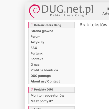
Art
Brak tekstów 
Debian Users Gang
Strona główna
Forum
Artykuły
FAQ
Fortunki
Kontakt
O nas
Profil na Identi.ca
DUG pomaga
About us / Contact
Projekty DUG
Monitor repozytoriów
Masz pomysł?