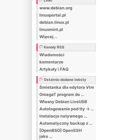
Linki
www.debian.org
linuxportal.pl
debian.linux.pl
linuxmint.pl
Więcej...
Kanały RSS
Wiadomości
komentarze
Artykuły i FAQ
Ostatnio dodane teksty
Śmietanka dla edytora Vim
OmegaT program do …
Własny Debian LiveUSB
Autologowanie pod tty -> …
Instalacja natywnego …
Automatyczny backup z …
[OpenBSD] OpenSSH
jako …